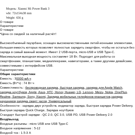
Модель: Xiaomi Mi Power Bank 3
wht: 72x154x38 mm
Weight: 656 g
О товаре
Характеристики
О товаре
*Цена со скидкой за наличный расчёт!
Высокообъемный пауэрбанк, оснащен высококачественными литий-ионными элементами,
большая емкость которых позволяет полностью зарядить смартфон, чтобы не остаться без
заряда в самый важный момент. Имеет 2 USB-порта, micro-USB и USB Type-C.
Максимальная выходная мощность составляет 18 Вт. Подходит для работы со
смартфонами, планшетами, медиаплеерами, навигаторами, а также другими девайсами,
совместимыми с интерфейсом USB.
Характеристики
Общие характеристики
Емкость : 3
0000 мА·ч
Емкость (Вт*ч) : 74 Вт·ч
Совместимость :
беспроводная зарядка, быстрая зарядка, зарядка для Apple Watch,
зарядка ноутбуков, Apple, Asus, HTC, Honor, Huawei, LG, Lenovo, Meizu, Nokia, OnePlus,
Realme, Samsung, Sony, Xiaomi, Зарядка мобильных телефонов планшетов,зарядка
наушников,зарядка смарт часов, Универсальный
Особенности : зарядка двух устройств, индикатор заряда, Быстрая зарядка Power Delivery,
Быстрая зарядка Quick Charge, Зарядка ноутбуков
Стандарт быстрой зарядки : QC 2.0, QC 3.0, USB PD, USB Power Delivery 2.0
Вход/выход
Входные разъемы : micro USB или USB Type-C
Входное напряжение : 5-12
Входной ток : 1.5-3 А