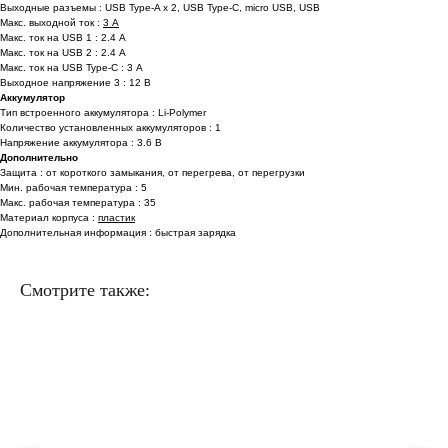
Выходные разъемы : USB Type-A x 2, USB Type-C, micro USB, USB
Макс. выходной ток :
3 А
Макс. ток на USB 1 : 2.4 А
Макс. ток на USB 2 : 2.4 А
Макс. ток на USB Type-C : 3 А
Выходное напряжение 3 : 12 В
Аккумулятор
Тип встроенного аккумулятора : Li-Polymer
Количество установленных аккумуляторов : 1
Напряжение аккумулятора : 3.6 В
Дополнительно
Защита : от короткого замыкания, от перегрева, от перегрузки
Мин. рабочая температура : 5
Макс. рабочая температура : 35
Материал корпуса :
пластик
Дополнительная информация : быстрая зарядка
Смотрите также: