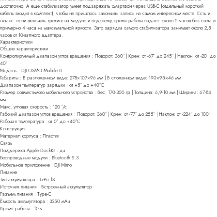
достаточно. А ещё стабилизатор умеет подзаряжать смартфон через USB-C (отдельный короткий
кабель входит в комплект), чтобы не пришлось закончить запись на самом интересном месте. Есть и
нюанс: если включить трекинг на модуле и подсветку, время работы падает: около 5 часов без света и
примерно 4 часа на максимальной яркости. Зато зарядка самого стабилизатора занимает около 2,5
часов от 10-ваттного адаптера.
Характеристики
Общие характеристики
Контролируемый диапазон углов вращения : Поворот: 360° | Крен: от -67° до 245° | Наклон: от -20° до
40°
Модель : DJI OSMO Mobile 8
Габариты : В разложенном виде: 278×107×96 мм | В сложенном виде: 190×95×46 мм
Диапазон температур зарядки : от +5° до +40°С
Размер совместимого мобильного устройства : Вес: 170-300 гр | Толщина: 6,9-10 мм | Ширина: 67-84
мм
Макс. угловая скорость : 120 °/с
Рабочий диапазон углов вращения : Поворот: 360° | Крен: от -77° до 255° | Наклон: от -224° до 100°
Рабочая температура : от 0° до +40°С
Конструкция
Материал корпуса : Пластик
Связь
Поддержка Apple DockKit : да
Беспроводные модули : Bluetooth 5.3
Мобильное приложение : DJI Mimo
Питание
Тип аккумулятора : Li-Po 1S
Источник питания : Встроенный аккумулятор
Разъем питания : Type-C
Ёмкость аккумулятора : 3350 мАч
Время работы : 10 ч