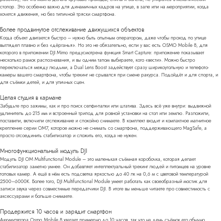
стопор. Это особенно важно для динамичных кадров на улице, в зале или на мероприятии, когда
хочется движения, но без типичной тряски смартфона.
Более продвинутое отслеживание движущихся объектов
Когда объект двигается быстро – нужно быть опытным оператором, даже чтобы проход по улице
выглядел плавно и без «дёрганья». Но это не обязательно, если у вас есть OSMO Mobile 8, для
которого в приложении DJI Mimo предусмотрена функция Smart Capture: приложение показывает
несколько рамок распознавания, и вы одним тапом выбираете, кого «вести». Можно быстро
переключаться между людьми, а Dual Lens Boost задействует сразу ширикоугольную и телефото-
камеры вашего смартфона, чтобы трекинг не срывался при смене ракурса. Подойдёт и для спорта, и
для съёмки детей, и для уличных сцен.
Целая студия в кармане
Забудьте про зажимы, как и про поиск селфи-палки или штатива. Здесь всё уже внутри: выдвижной
удлинитель до 215 мм и встроенный трипод для ровной установки на стол или землю. Разложили,
поставили, включили отслеживание и спокойно снимаете. В комплект входит и компактное магнитное
крепление серии OM7, которое можно не снимать со смартфона, поддерживающего MagSafe, а
просто отсоединить стабилизатор и сложить его, когда не нужен.
Многофункциональный модуль DJI
Модуль DJI OM Multifunctional Module – это маленькая съёмная коробочка, которая делает
стабилизатор заметно умнее. Он добавляет интеллектуальный трекинг людей и питомцев на уровне
топовых камер. А ещё в нём есть подсветка яркостью до 40 лк на 0,6 м с цветовой температурой
2500–6000K. Более того, DJI Multifunctional Module умеет работать как своеобразный мостик для
записи звука через совместимые передатчики DJI. В итоге вы меньше читаете про совместимость с
аксессуарами и больше снимаете.
Продержится 10 часов и зарядит смартфон
Аккумулятора Osmo Mobile 8 хватает примерно до 10 часов, так что на день съёмок его обычно