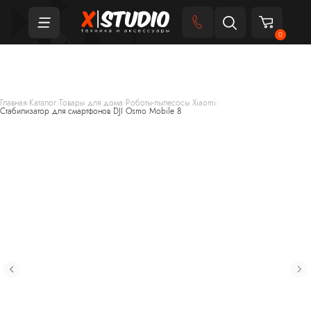
0
Главная
›
Каталог
›
Товары для дома
›
Роботы-пылесосы Xiaomi
›
Стабилизатор для смартфонов DJI Osmo Mobile 8