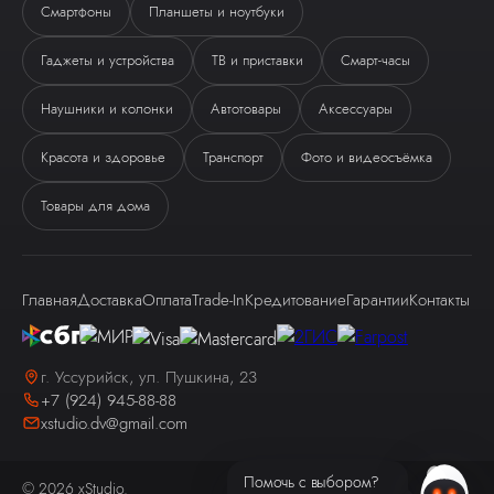
Смартфоны
Планшеты и ноутбуки
Гаджеты и устройства
ТВ и приставки
Смарт-часы
Ева
Наушники и колонки
Автотовары
Аксессуары
виртуальный помощник
Красота и здоровье
Транспорт
Фото и видеосъёмка
Товары для дома
Главная
Доставка
Оплата
Trade-In
Кредитование
Гарантии
Контакты
Здравствуйте! Я — виртуальный
помощник Ева.
г. Уссурийск, ул. Пушкина, 23
+7 (924) 945-88-88
xstudio.dv@gmail.com
Помочь с выбором?
© 2026 xStudio.