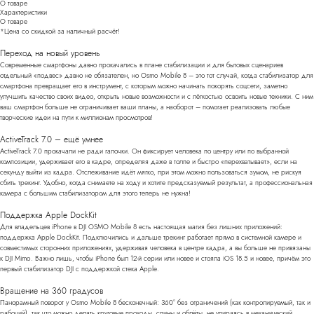
О товаре
Характеристики
О товаре
*Цена со скидкой за наличный расчёт!
Переход на новый уровень
Современные смартфоны давно прокачались в плане стабилизации и для бытовых сценариев
отдельный «подвес» давно не обязателен, но Osmo Mobile 8 – это тот случай, когда стабилизатор для
смартфона превращает его в инструмент, с которым можно начинать покорять соцсети, заметно
улучшить качество своих видео, открыть новые возможности и с лёгкостью освоить новые техники. С ним
ваш смартфон больше не ограничивает ваши планы, а наоборот – помогает реализовать любые
творческие идеи на пути к миллионам просмотров!
ActiveTrack 7.0 – ещё умнее
ActiveTrack 7.0 прокачали не ради галочки. Он фиксирует человека по центру или по выбранной
композиции, удерживает его в кадре, определяя даже в толпе и быстро «перехватывает», если на
секунду выйти из кадра. Отслеживание идёт мягко, при этом можно пользоваться зумом, не рискуя
сбить трекинг. Удобно, когда снимаете на ходу и хотите предсказуемый результат, а профессиональная
камера с большим стабилизатором для этого теперь не нужна!
Поддержка Apple DockKit
Для владельцев iPhone в DJI OSMO Mobile 8 есть настоящая магия без лишних приложений:
поддержка Apple DockKit. Подключились и дальше трекинг работает прямо в системной камере и
совместимых сторонних приложениях, удерживая человека в центре кадра, а вы больше не привязаны
к DJI Mimo. Важно лишь, чтобы iPhone был 12-й серии или новее и стояла iOS 18.5 и новее, причём это
первый стабилизатор DJI с поддержкой стека Apple.
Вращение на 360 градусов
Панорамный поворот у Osmo Mobile 8 бесконечный: 360° без ограничений (как контролируемый, так и
рабочий), так что можно делать круговые проходы, спины и облёты, не упираясь в механический