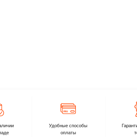
ь
Подробнее
Заказать
Подробнее
З
аличии
Удобные способы
Гарант
ладе
оплаты
т