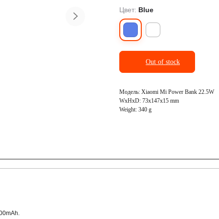
Цвет:
Blue
ранспорт
Фото и видеосъёмка
Out of stock
Модель: Xiaomi Mi Power Bank 22.5W
WxHxD: 73x147x15 mm
Weight: 340 g
000mAh.