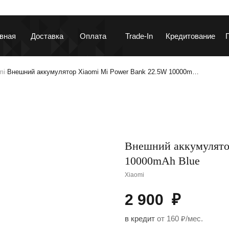
вная
Доставка
Оплата
Trade-In
Кредитование
mi
Внешний аккумулятор Xiaomi Mi Power Bank 22.5W 10000m…
›
ланшеты и ноутбуки
Гаджеты и устройств
Внешний аккумулято
10000mAh Blue
Xiaomi
2 900
₽
аушники и колонки
Автотовары
в кредит
от 160 ₽/мес.