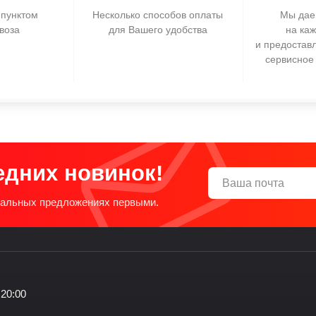
пунктом
Несколько способов оплаты
Мы дае
воза
для Вашего удобства
на ка
и предостав
сервисное
едних новинок!
циальных предложениях первыми.
 20:00