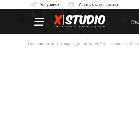
Уссурийск
Узнать статус заказа
Гла
Главная
Каталог
Товары для дома
Роботы-пылесосы Xiao
›
›
›
Смартфоны
П
Смарт-часы
Н