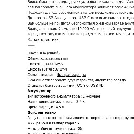
Более быстрая зарядка других устройств и самозарядка. Ма
полная зарядка внешнего аккумулятора занимает всего 4,5 ча
Подходит для одновременной зарядки нескольких устройств.
Два порта USB-A и один порт USB-C можно использовать одн
Вам больше не придется беспокоиться о низком заряде акку
Благодаря высокой емкости (10 000 мА·ч) внешний аккумулято
заряд. Поэтому вам больше не придется беспокоиться о низк
Характеристики
Цвет : Blue (синий)
Общие характеристики
Емкость :
10000 мА·ч
Емкость (Вт*ч) : 37 Вт·ч
Совместимость :
быстрая зарядка
Особенности : зарядка двух устройств, индикатор заряда
Стандарт быстрой зарядки : QC 3.0, USB PD
Аккумулятор
Тип встроенного аккумулятора : Li-Polymer
Напряжение аккумулятора : 3.7 В
Время зарядки : 4.5 ч
Дополнительно
Защита : от короткого замыкания, от перегрева, от перегрузки
Мин. рабочая температура : 5
Макс. рабочая температура : 35