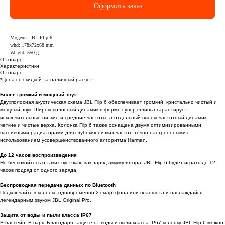
Оформить заказ
Модель: JBL Flip 6
whd: 178x72x68 mm
Weight: 550 g
О товаре
Характеристики
О товаре
*Цена со скидкой за наличный расчёт!
Более громкий и мощный звук
Двухполосная акустическая схема JBL Flip 6 обеспечивает громкий, кристально чистый и
мощный звук. Широкополосный динамик в форме суперэллипса гарантирует
исключительные низкие и средние частоты, а отдельный высокочастотный динамик —
четкие и чистые верха. Колонка Flip 6 также оснащена двумя оптимизированными
пассивными радиаторами для глубоких низких частот, точно настроенными с
использованием усовершенствованного алгоритма Harman.
До 12 часов воспроизведения
Не беспокойтесь о таких пустяках, как заряд аккумулятора. JBL Flip 6 будет играть до 12
часов подряд от одного заряда.
Беспроводная передача данных по Bluetooth
Подключайте к колонке одновременно 2 смартфона или планшета и наслаждайся
легендарным звуком JBL Original Pro.
Защита от воды и пыли класса IP67
В бассейн. В парк. Благодаря защите от воды и пыли класса IP67 колонку JBL Flip 6 можно