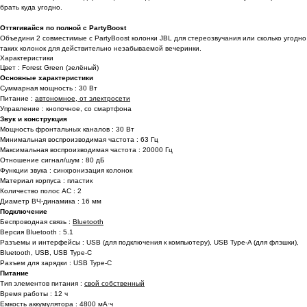
брать куда угодно.
Оттягивайся по полной с PartyBoost
Объедини 2 совместимые с PartyBoost колонки JBL для стереозвучания или сколько угодно
таких колонок для действительно незабываемой вечеринки.
Характеристики
Цвет : Forest Green (зелёный)
Основные характеристики
Суммарная мощность : 30 Вт
Питание :
автономное, от электросети
Управление : кнопочное, со смартфона
Звук и конструкция
Мощность фронтальных каналов : 30 Вт
Минимальная воспроизводимая частота : 63 Гц
Максимальная воспроизводимая частота : 20000 Гц
Отношение сигнал/шум : 80 дБ
Функции звука : синхронизация колонок
Материал корпуса : пластик
Количество полос AC : 2
Диаметр ВЧ-динамика : 16 мм
Подключение
Беспроводная связь :
Bluetooth
Версия Bluetooth : 5.1
Разъемы и интерфейсы : USB (для подключения к компьютеру), USB Type-A (для флэшки),
Bluetooth, USB, USB Type-C
Разъем для зарядки : USB Type-C
Питание
Тип элементов питания :
свой собственный
Время работы : 12 ч
Емкость аккумулятора : 4800 мА·ч