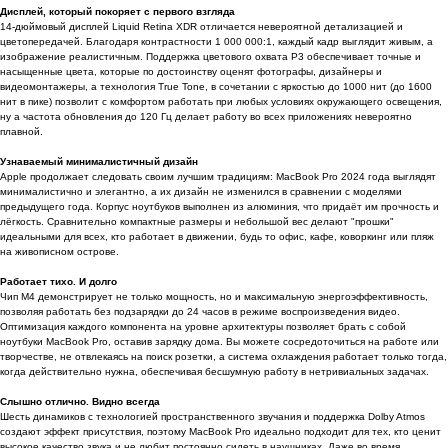
Дисплей, который покоряет с первого взгляда
14-дюймовый дисплей Liquid Retina XDR отличается невероятной детализацией и
цветопередачей. Благодаря контрастности 1 000 000:1, каждый кадр выглядит живым, а
изображение реалистичным. Поддержка цветового охвата P3 обеспечивает точные и
насыщенные цвета, которые по достоинству оценят фотографы, дизайнеры и
видеомонтажеры, а технология True Tone, в сочетании с яркостью до 1000 нит (до 1600
нит в пике) позволит с комфортом работать при любых условиях окружающего освещения,
ну а частота обновления до 120 Гц делает работу во всех приложениях невероятно
плавной.
Узнаваемый минималистичный дизайн
Apple продолжает следовать своим лучшим традициям: MacBook Pro 2024 года выглядят
минималистично и элегантно, а их дизайн не изменился в сравнении с моделями
предыдущего года. Корпус ноутбуков выполнен из алюминия, что придаёт им прочность и
лёгкость. Сравнительно компактные размеры и небольшой вес делают "прошки"
идеальными для всех, кто работает в движении, будь то офис, кафе, коворкинг или пляж
на живописном острове.
Работает тихо. И долго
Чип M4 демонстрирует не только мощность, но и максимальную энергоэффективность,
позволяя работать без подзарядки до 24 часов в режиме воспроизведения видео.
Оптимизация каждого компонента на уровне архитектуры позволяет брать с собой
ноутбуки MacBook Pro, оставив зарядку дома. Вы можете сосредоточиться на работе или
творчестве, не отвлекаясь на поиск розетки, а система охлаждения работает только тогда,
когда действительно нужна, обеспечивая бесшумную работу в нетривиальных задачах.
Слышно отлично. Видно всегда
Шесть динамиков с технологией пространственного звучания и поддержка Dolby Atmos
создают эффект присутствия, поэтому MacBook Pro идеально подходит для тех, кто ценит
высокое качество звука и не любит постоянно сидеть в наушниках. Даже во время