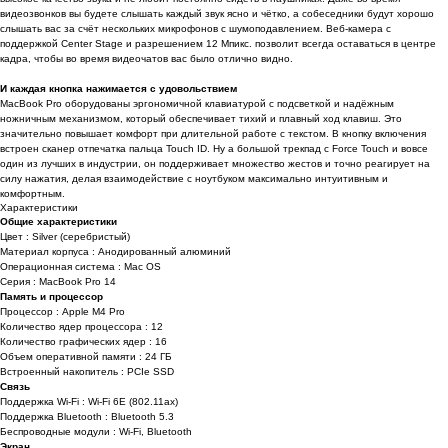
видеозвонков вы будете слышать каждый звук ясно и чётко, а собеседники будут хорошо
слышать вас за счёт нескольких микрофонов с шумоподавлением. Веб-камера с
поддержкой Center Stage и разрешением 12 Мпикс. позволит всегда оставаться в центре
кадра, чтобы во время видеочатов вас было отлично видно.
И каждая кнопка нажимается с удовольствием
MacBook Pro оборудованы эргономичной клавиатурой с подсветкой и надёжным
ножничным механизмом, который обеспечивает тихий и плавный ход клавиш. Это
значительно повышает комфорт при длительной работе с текстом. В кнопку включения
встроен сканер отпечатка пальца Touch ID. Ну а большой трекпад с Force Touch и вовсе
один из лучших в индустрии, он поддерживает множество жестов и точно реагирует на
силу нажатия, делая взаимодействие с ноутбуком максимально интуитивным и
комфортным.
Характеристики
Общие характеристики
Цвет : Silver (серебристый)
Материал корпуса : Анодированный алюминий
Операционная система : Mac OS
Серия : MacBook Pro 14
Память и процессор
Процессор : Apple M4 Pro
Количество ядер процессора : 12
Количество графических ядер : 16
Объем оперативной памяти : 24 ГБ
Встроенный накопитель : PCIe SSD
Связь
Поддержка Wi-Fi : Wi-Fi 6E (802.11ax)
Поддержка Bluetooth : Bluetooth 5.3
Беспроводные модули : Wi-Fi, Bluetooth
Экран