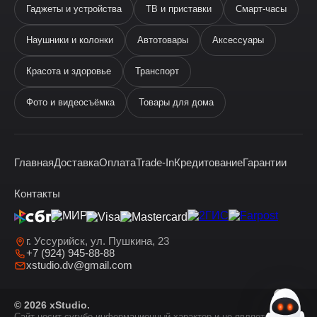
Гаджеты и устройства
ТВ и приставки
Смарт-часы
Наушники и колонки
Автотовары
Аксессуары
Ева
виртуальный помощник
Красота и здоровье
Транспорт
Фото и видеосъёмка
Товары для дома
Главная
Доставка
Оплата
Trade-In
Кредитование
Гарантии
Здравствуйте! Я —
виртуальный помощник Ева.
Контакты
г. Уссурийск, ул. Пушкина, 23
+7 (924) 945-88-88
xstudio.dv@gmail.com
© 2026 xStudio.
Сайт носит сугубо информационный характер и не является