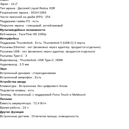
Экран : 14,2"
Тип экрана : Дисплей Liquid Retina XDR
Разрешение экрана : 3024×1964
Число пикселей на дюйм (PPI) : 254
Поддержка гаммы P3 : есть
Покрытие экрана : глянцевый, антибликовый
Мультимедийные возможности
Веб-камера : FaceTime HD 1080p
Интерфейсы
Поддержка Thunderbolt : Есть, Thunderbolt 5 (USB-C) 3 порта
Разъемы Ethernet : нет (возможно через адаптер, продается отдельно)
Разъемы USB : нет (возможно через адаптер, продается отдельно)
Разъемы Type-C : 3
Видеовыход : Thunderbolt, USB Type-С, HDMI
Аудиовыход : 3.5 мм
Звук
Встроенный динамик : стереодинамики
Встроенный микрофон : Есть
Устройства ввода
Клавиатура : Встроенная, без цифрового блока
Подсветка клавиш : есть
Трекпад : Встроенный, с поддержкой Force Touch и Multitouch
Питание
Ёмкость аккумулятора : 72,4 Вт/ч
Время работы : 24 ч
Другие функции
Встроенные датчики : Отпечатка пальца, освещенности