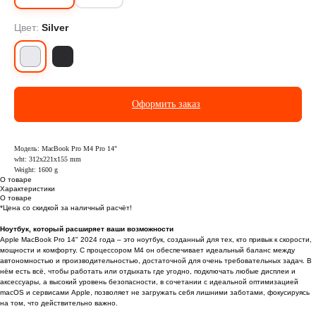
Цвет:
Silver
Оформить заказ
Модель: MacBook Pro M4 Pro 14"
wht: 312x221x155 mm
Weight: 1600 g
О товаре
Характеристики
О товаре
*Цена со скидкой за наличный расчёт!
Ноутбук, который расширяет ваши возможности
Apple MacBook Pro 14" 2024 года – это ноутбук, созданный для тех, кто привык к скорости,
мощности и комфорту. С процессором M4 он обеспечивает идеальный баланс между
автономностью и производительностью, достаточной для очень требовательных задач. В
нём есть всё, чтобы работать или отдыхать где угодно, подключать любые дисплеи и
аксессуары, а высокий уровень безопасности, в сочетании с идеальной оптимизацией
macOS и сервисами Apple, позволяет не загружать себя лишними заботами, фокусируясь
на том, что действительно важно.