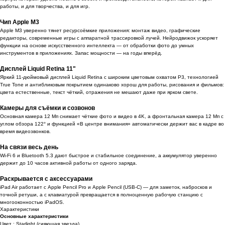
работы, и для творчества, и для игр.
Чип Apple M3
Apple M3 уверенно тянет ресурсоёмкие приложения: монтаж видео, графические
редакторы, современные игры с аппаратной трассировкой лучей. Нейродвижок ускоряет
функции на основе искусственного интеллекта — от обработки фото до умных
инструментов в приложениях. Запас мощности — на годы вперёд.
Дисплей Liquid Retina 11"
Яркий 11-дюймовый дисплей Liquid Retina с широким цветовым охватом P3, технологией
True Tone и антибликовым покрытием одинаково хорош для работы, рисования и фильмов:
цвета естественные, текст чёткий, отражения не мешают даже при ярком свете.
Камеры для съёмки и созвонов
Основная камера 12 Мп снимает чёткие фото и видео в 4K, а фронтальная камера 12 Мп с
углом обзора 122° и функцией «В центре внимания» автоматически держит вас в кадре во
время видеозвонков.
На связи весь день
Wi-Fi 6 и Bluetooth 5.3 дают быстрое и стабильное соединение, а аккумулятор уверенно
держит до 10 часов активной работы от одного заряда.
Раскрывается с аксессуарами
iPad Air работает с Apple Pencil Pro и Apple Pencil (USB-C) — для заметок, набросков и
точной ретуши, а с клавиатурой превращается в полноценную рабочую станцию с
многооконностью iPadOS.
Характеристики
Основные характеристики
Цвет : Starlight (сияющая звезда)