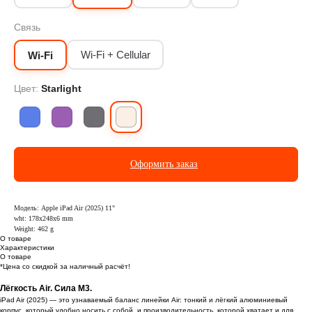
Связь
Wi-Fi + Cellular
Wi-Fi
Цвет:
Starlight
Оформить заказ
Модель: Apple iPad Air (2025) 11"
wht: 178x248x6 mm
Weight: 462 g
О товаре
Характеристики
О товаре
*Цена со скидкой за наличный расчёт!
Лёгкость Air. Сила M3.
iPad Air (2025) — это узнаваемый баланс линейки Air: тонкий и лёгкий алюминиевый
корпус, который удобно носить с собой, и производительность, которой хватает и для