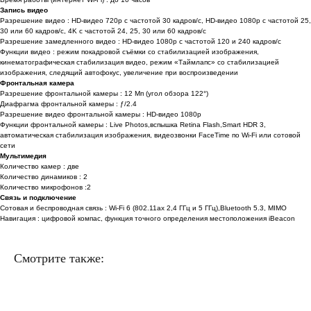
Запись видео
Разрешение видео : HD-видео 720p с частотой 30 кадров/ с, HD-видео 1080p с частотой 25,
30 или 60 кадров/ с, 4K с частотой 24, 25, 30 или 60 кадров/ с
Разрешение замедленного видео : HD-видео 1080р с частотой 120 и 240 кадров/ с
Функции видео : режим покадровой съёмки со стабилизацией изображения,
кинематографическая стабилизация видео, режим «Таймлапс» со стабили­зацией
изображения, следящий автофокус, увеличение при воспроизведении
Фронтальная камера
Разрешение фронтальной камеры : 12 Мп (угол обзора 122°)
Диафрагма фронтальной камеры : ƒ/2.4
Разрешение видео фронтальной камеры : HD-видео 1080p
Функции фронтальной камеры : Live Photos,вспышка Retina Flash,Smart HDR 3,
автоматическая стабилизация изображения, видеозвонки FaceTime по Wi‑Fi или сотовой
сети
Мультимедия
Количество камер : две
Количество динамиков : 2
Количество микрофонов :2
Связь и подключение
Сотовая и беспроводная связь : Wi-Fi 6 (802.11ax 2,4 ГГц и 5 ГГц),Bluetooth 5.3, MIMO
Навигация : цифровой компас, функция точного определения местоположения iBeacon
Смотрите также: