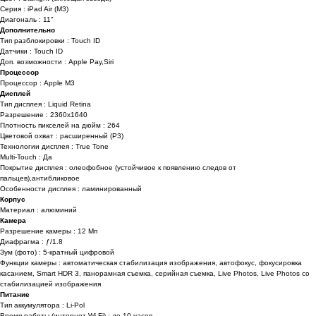
Серия : iPad Air (M3)
Диагональ : 11"
Дополнительно
Тип разблокировки : Touch ID
Датчики : Touch ID
Доп. возможности : Apple Pay,Siri
Процессор
Процессор : Apple M3
Дисплей
Тип дисплея : Liquid Retina
Разрешение : 2360x1640
Плотность пикселей на дюйм : 264
Цветовой охват : расширенный (P3)
Технологии дисплея : True Tone
Multi-Touch : Да
Покрытие дисплея : олеофобное (устойчивое к появлению следов от
пальцев),антибликовое
Особенности дисплея : ламинированный
Корпус
Материал : алюминий
Камера
Разрешение камеры : 12 Мп
Диафрагма : ƒ/1.8
Зум (фото) : 5-кратный цифровой
Функции камеры : автоматическая стабилизация изображения, автофокус, фокусировка
касанием, Smart HDR 3, панорамная съемка, серийная съемка, Live Photos, Live Photos со
стабили­зацией изображения
Питание
Тип аккумулятора : Li-Pol
Время работы (интернет Wi-Fi) : до 10 часов