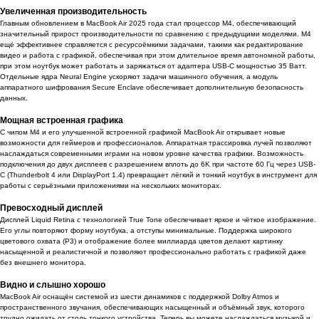
Увеличенная производительность
Главным обновлением в MacBook Air 2025 года стал процессор M4, обеспечивающий
значительный прирост производительности по сравнению с предыдущими моделями. M4
ещё эффективнее справляется с ресурсоёмкими задачами, такими как редактирование
видео и работа с графикой, обеспечивая при этом длительное время автономной работы,
при этом ноутбук может работать и заряжаться от адаптера USB-C мощностью 35 Ватт.
Отдельные ядра Neural Engine ускоряют задачи машинного обучения, а модуль
аппаратного шифрования Secure Enclave обеспечивает дополнительную безопасность
данных.
Мощная встроенная графика
С чипом M4 и его улучшенной встроенной графикой MacBook Air открывает новые
возможности для геймеров и профессионалов. Аппаратная трассировка лучей позволяют
наслаждаться современными играми на новом уровне качества графики. Возможность
подключения до двух дисплеев с разрешением вплоть до 6K при частоте 60 Гц через USB-
C (Thunderbolt 4 или DisplayPort 1.4) превращает лёгкий и тонкий ноутбук в инструмент для
работы с серьёзными приложениями на нескольких мониторах.
Превосходный дисплей
Дисплей Liquid Retina с технологией True Tone обеспечивает яркое и чёткое изображение.
Его углы повторяют форму ноутбука, а отступы минимальные. Поддержка широкого
цветового охвата (P3) и отображение более миллиарда цветов делают картинку
насыщенной и реалистичной и позволяют профессионально работать с графикой даже
без внешнего монитора.
Видно и слышно хорошо
MacBook Air оснащён системой из шести динамиков с поддержкой Dolby Atmos и
пространственного звучания, обеспечивающих насыщенный и объёмный звук, которого
трудно ожидать от столь тонкого устройства. Теперь вы можете наслаждаться музыкой и