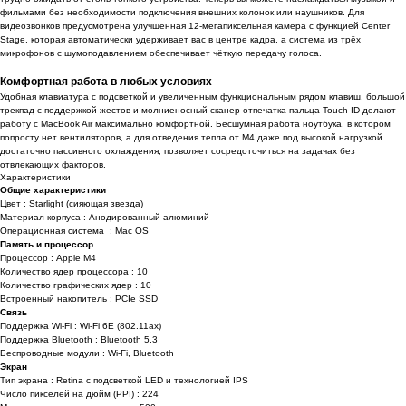
фильмами без необходимости подключения внешних колонок или наушников. Для
видеозвонков предусмотрена улучшенная 12-мегапиксельная камера с функцией Center
Stage, которая автоматически удерживает вас в центре кадра, а система из трёх
микрофонов с шумоподавлением обеспечивает чёткую передачу голоса.
Комфортная работа в любых условиях
Удобная клавиатура с подсветкой и увеличенным функциональным рядом клавиш, большой
трекпад с поддержкой жестов и молниеносный сканер отпечатка пальца Touch ID делают
работу с MacBook Air максимально комфортной. Бесшумная работа ноутбука, в котором
попросту нет вентиляторов, а для отведения тепла от M4 даже под высокой нагрузкой
достаточно пассивного охлаждения, позволяет сосредоточиться на задачах без
отвлекающих факторов.
Характеристики
Общие характеристики
Цвет : Starlight (сияющая звезда)
Материал корпуса : Анодированный алюминий
Операционная система : Mac OS
Память и процессор
Процессор : Apple M4
Количество ядер процессора : 10
Количество графических ядер : 10
Встроенный накопитель : PCIe SSD
Связь
Поддержка Wi-Fi : Wi-Fi 6E (802.11ax)
Поддержка Bluetooth : Bluetooth 5.3
Беспроводные модули : Wi-Fi, Bluetooth
Экран
Тип экрана : Retina с подсветкой LED и технологией IPS
Число пикселей на дюйм (PPI) : 224