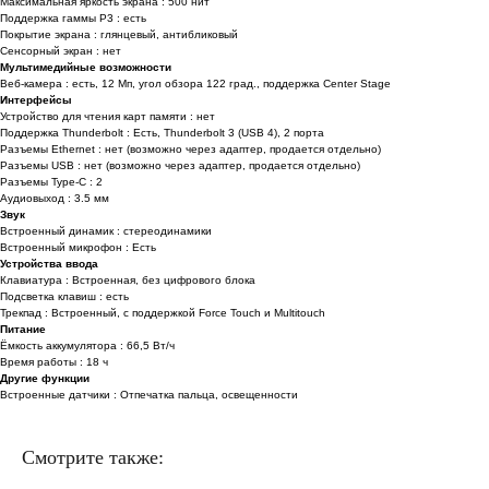
Максимальная яркость экрана : 500 нит
Поддержка гаммы P3 : есть
Покрытие экрана : глянцевый, антибликовый
Сенсорный экран : нет
Мультимедийные возможности
Веб-камера : есть, 12 Мп, угол обзора 122 град., поддержка Center Stage
Интерфейсы
Устройство для чтения карт памяти : нет
Поддержка Thunderbolt : Есть, Thunderbolt 3 (USB 4), 2 порта
Разъемы Ethernet : нет (возможно через адаптер, продается отдельно)
Разъемы USB : нет (возможно через адаптер, продается отдельно)
Разъемы Type-C : 2
Аудиовыход : 3.5 мм
Звук
Встроенный динамик : стереодинамики
Встроенный микрофон : Есть
Устройства ввода
Клавиатура : Встроенная, без цифрового блока
Подсветка клавиш : есть
Трекпад : Встроенный, с поддержкой Force Touch и Multitouch
Питание
Ёмкость аккумулятора : 66,5 Вт/ч
Время работы : 18 ч
Другие функции
Встроенные датчики : Отпечатка пальца, освещенности
Смотрите также: