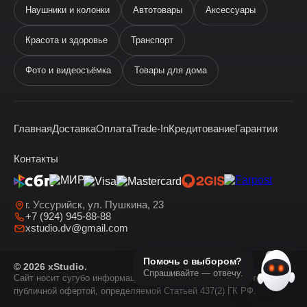
Наушники и колонки
Автотовары
Аксессуары
Ева
виртуальный помощник
Красота и здоровье
Транспорт
Фото и видеосъёмка
Товары для дома
Главная
Доставка
Оплата
Trade-In
Кредитование
Гарантии
Здравствуйте! Я —
виртуальный помощник Ева.
Контакты
г. Уссурийск, ул. Пушкина, 23
+7 (924) 945-88-88
xstudio.dv@gmail.com
Помочь с выбором?
© 2026 xStudio.
Спрашивайте — отвечу.
Сайт носит сугубо информационный характер и не является
публичной офертой, определяемой Статьей 437(2) ГК РФ.