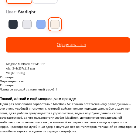
Цвет:
Starlight
Оформить заказ
Модель: MacBook Air M4 15"
wht: 344x237x115 mm
Weight: 1510 g
О товаре
Характеристики
О товаре
*Цена со скидкой за наличный расчёт!
Тонкий, лёгкий и ещё мощнее, чем прежде
Один раз попробовав поработать с MacBook Air, сложно остаться к нему равнодушным –
это очень удобный инструмент, который действительно подходит для любых задач, при
этом, даже работа превращается в удовольствие, ведь в ноутбуках данной серии
сочетается всё, за что пользователи любят MacBook, дополняется поразительной
мобильностью и автономностью, а вишенкой на торте становится мощь процессоров
Apple. Трассировка лучей и 10 ядер в ноутбуке без вентиляторов, толщиной со смартфон и
способном заряжаться даже от зарядки смартфона.