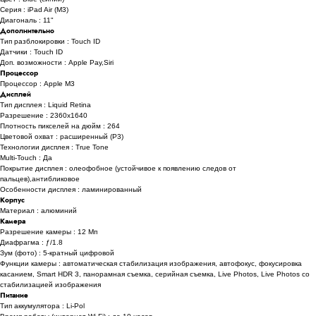
Серия : iPad Air (M3)
Диагональ : 11"
Дополнительно
Тип разблокировки : Touch ID
Датчики : Touch ID
Доп. возможности : Apple Pay,Siri
Процессор
Процессор : Apple M3
Дисплей
Тип дисплея : Liquid Retina
Разрешение : 2360x1640
Плотность пикселей на дюйм : 264
Цветовой охват : расширенный (P3)
Технологии дисплея : True Tone
Multi-Touch : Да
Покрытие дисплея : олеофобное (устойчивое к появлению следов от
пальцев),антибликовое
Особенности дисплея : ламинированный
Корпус
Материал : алюминий
Камера
Разрешение камеры : 12 Мп
Диафрагма : ƒ/1.8
Зум (фото) : 5-кратный цифровой
Функции камеры : автоматическая стабилизация изображения, автофокус, фокусировка
касанием, Smart HDR 3, панорамная съемка, серийная съемка, Live Photos, Live Photos со
стабили­зацией изображения
Питание
Тип аккумулятора : Li-Pol