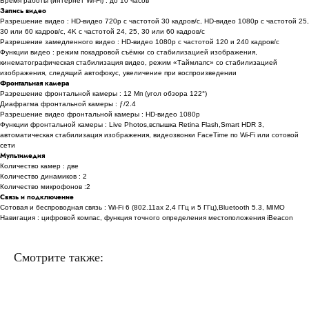
Время работы (интернет Wi-Fi) : до 10 часов
Запись видео
Разрешение видео : HD-видео 720p с частотой 30 кадров/ с, HD-видео 1080p с частотой 25,
30 или 60 кадров/ с, 4K с частотой 24, 25, 30 или 60 кадров/ с
Разрешение замедленного видео : HD-видео 1080р с частотой 120 и 240 кадров/ с
Функции видео : режим покадровой съёмки со стабилизацией изображения,
кинематографическая стабилизация видео, режим «Таймлапс» со стабили­зацией
изображения, следящий автофокус, увеличение при воспроизведении
Фронтальная камера
Разрешение фронтальной камеры : 12 Мп (угол обзора 122°)
Диафрагма фронтальной камеры : ƒ/2.4
Разрешение видео фронтальной камеры : HD-видео 1080p
Функции фронтальной камеры : Live Photos,вспышка Retina Flash,Smart HDR 3,
автоматическая стабилизация изображения, видеозвонки FaceTime по Wi‑Fi или сотовой
сети
Мультимедия
Количество камер : две
Количество динамиков : 2
Количество микрофонов :2
Связь и подключение
Сотовая и беспроводная связь : Wi-Fi 6 (802.11ax 2,4 ГГц и 5 ГГц),Bluetooth 5.3, MIMO
Навигация : цифровой компас, функция точного определения местоположения iBeacon
Смотрите также: