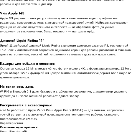
работы, и для творчества, и для игр.
Чип Apple M3
Apple M3 уверенно тянет ресурсоёмкие приложения: монтаж видео, графические
редакторы, современные игры с аппаратной трассировкой лучей. Нейродвижок ускоряет
функции на основе искусственного интеллекта — от обработки фото до умных
инструментов в приложениях. Запас мощности — на годы вперёд.
Дисплей Liquid Retina 11"
Яркий 11-дюймовый дисплей Liquid Retina с широким цветовым охватом P3, технологией
True Tone и антибликовым покрытием одинаково хорош для работы, рисования и фильмов:
цвета естественные, текст чёткий, отражения не мешают даже при ярком свете.
Камеры для съёмки и созвонов
Основная камера 12 Мп снимает чёткие фото и видео в 4K, а фронтальная камера 12 Мп с
углом обзора 122° и функцией «В центре внимания» автоматически держит вас в кадре во
время видеозвонков.
На связи весь день
Wi-Fi 6 и Bluetooth 5.3 дают быстрое и стабильное соединение, а аккумулятор уверенно
держит до 10 часов активной работы от одного заряда.
Раскрывается с аксессуарами
iPad Air работает с Apple Pencil Pro и Apple Pencil (USB-C) — для заметок, набросков и
точной ретуши, а с клавиатурой превращается в полноценную рабочую станцию с
многооконностью iPadOS.
Характеристики
Основные характеристики
Цвет : Blue (синий)