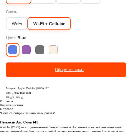
Связь
Wi-Fi
Wi-Fi + Cellular
Цвет:
Blue
Оформить заказ
Модель: Apple iPad Air (2025) 11"
wht: 178x248x6 mm
Weight: 462 g
О товаре
Характеристики
О товаре
*Цена со скидкой за наличный расчёт!
Лёгкость Air. Сила M3.
iPad Air (2025) — это узнаваемый баланс линейки Air: тонкий и лёгкий алюминиевый
корпус, который удобно носить с собой, и производительность, которой хватает и для