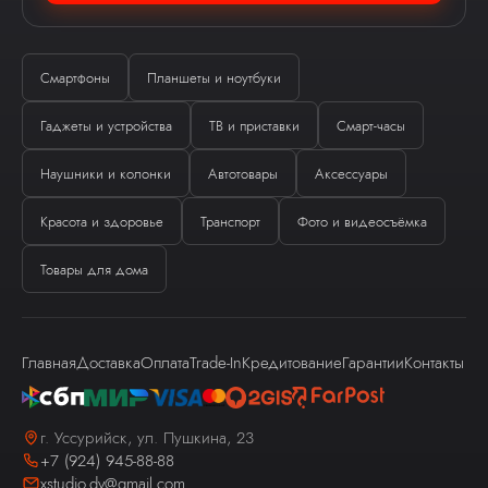
Смартфоны
Планшеты и ноутбуки
Гаджеты и устройства
ТВ и приставки
Смарт-часы
Ева
Наушники и колонки
Автотовары
Аксессуары
виртуальный помощник
Красота и здоровье
Транспорт
Фото и видеосъёмка
Товары для дома
Главная
Доставка
Оплата
Trade-In
Кредитование
Гарантии
Контакты
Здравствуйте! Я — виртуальный
помощник Ева.
г. Уссурийск, ул. Пушкина, 23
+7 (924) 945-88-88
xstudio.dv@gmail.com