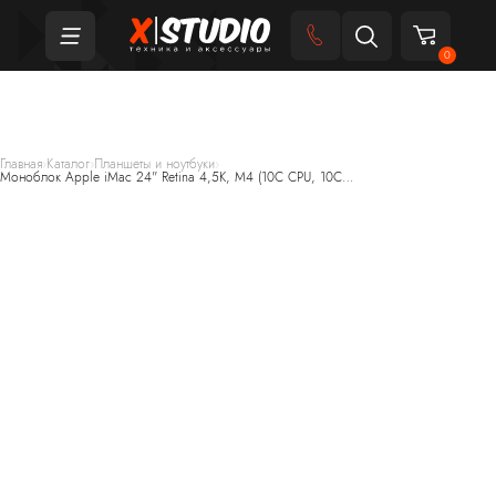
0
Главная
›
Каталог
›
Планшеты и ноутбуки
›
Моноблок Apple iMac 24" Retina 4,5K, M4 (10C CPU, 10C…