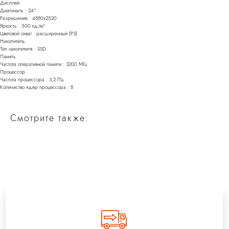
Дисплей
Диагональ : 24"
Разрешение : 4880x2520
Яркость : 500 кд/м²
Цветовой охват : расширенный (P3)
Накопитель
Тип накопителя : SSD
Память
Частота оперативной памяти : 3200 МГц
Процессор
Частота процессора : 3,2 ГГц
Количество ядер процессора : 8
Смотрите также: