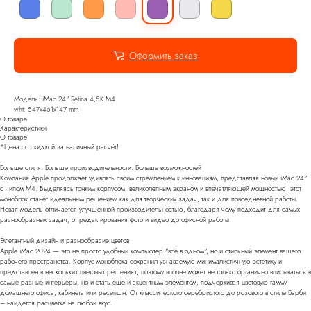
Оформить заказ
Модель: iMac 24" Retina 4,5K M4
wht: 547x461x147 mm
О товаре
Характеристики
О товаре
*Цена со скидкой за наличный расчёт!
Больше стиля. Больше производительности. Больше возможностей
Компания Apple продолжает удивлять своим стремлением к инновациям, представляя новый iMac 24"
с чипом M4. Выделяясь тонким корпусом, великолепным экраном и впечатляющей мощностью, этот
моноблок станет идеальным решением как для творческих задач, так и для повседневной работы.
Новая модель отличается улучшенной производительностью, благодаря чему подходит для самых
разнообразных задач, от редактирования фото и видео до офисной работы.
Элегантный дизайн и разнообразие цветов
Apple iMac 2024 — это не просто удобный компьютер "всё в одном", но и стильный элемент вашего
рабочего пространства. Корпус моноблока сохранил узнаваемую минималистичную эстетику и
представлен в нескольких цветовых решениях, поэтому вполне может не только органично вписываться в
самые разные интерьеры, но и стать ещё и акцентным элементом, подчёркивая цветовую гамму
домашнего офиса, кабинета или ресепшн. От классического серебристого до розового в стиле Барби
– найдётся расцветка на любой вкус.