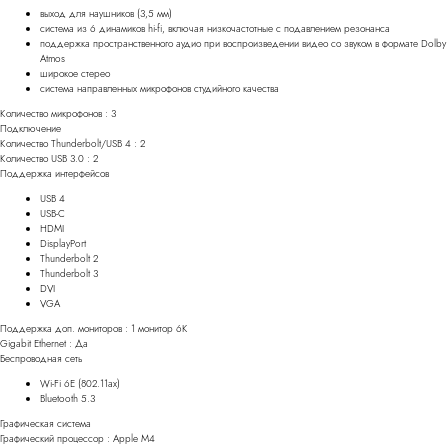
выход для наушников (3,5 мм)
система из 6 динамиков hi-fi, включая низкочастотные с подавлением резонанса
поддержка пространственного аудио при воспроизведении видео со звуком в формате Dolby
Atmos
широкое стерео
система направленных микрофонов студийного качества
Количество микрофонов : 3
Подключение
Количество Thunderbolt/USB 4 : 2
Количество USB 3.0 : 2
Поддержка интерфейсов
USB 4
USB-C
HDMI
DisplayPort
Thunderbolt 2
Thunderbolt 3
DVI
VGA
Поддержка доп. мониторов : 1 монитор 6К
Gigabit Ethernet : Да
Беспроводная сеть
Wi-Fi 6E (802.11ax)
Bluetooth 5.3
Графическая система
Графический процессор : Apple M4