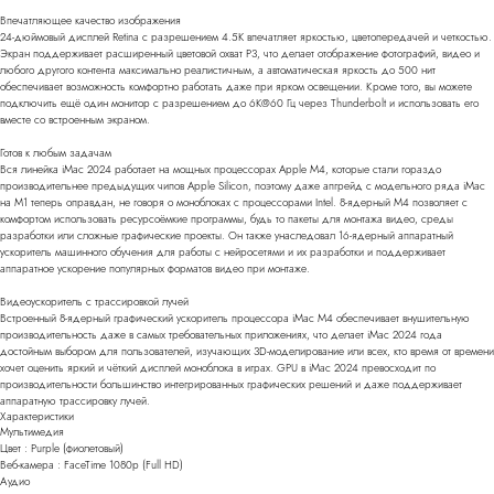
Впечатляющее качество изображения
24-дюймовый дисплей Retina c разрешением 4.5K впечатляет яркостью, цветопередачей и четкостью.
Экран поддерживает расширенный цветовой охват P3, что делает отображение фотографий, видео и
любого другого контента максимально реалистичным, а автоматическая яркость до 500 нит
обеспечивает возможность комфортно работать даже при ярком освещении. Кроме того, вы можете
подключить ещё один монитор с разрешением до 6K@60 Гц через Thunderbolt и использовать его
вместе со встроенным экраном.
Готов к любым задачам
Вся линейка iMac 2024 работает на мощных процессорах Apple M4, которые стали гораздо
производительнее предыдущих чипов Apple Silicon, поэтому даже апгрейд с модельного ряда iMac
на M1 теперь оправдан, не говоря о моноблоках с процессорами Intel. 8-ядерный M4 позволяет с
комфортом использовать ресурсоёмкие программы, будь то пакеты для монтажа видео, среды
разработки или сложные графические проекты. Он также унаследовал 16-ядерный аппаратный
ускоритель машинного обучения для работы с нейросетями и их разработки и поддерживает
аппаратное ускорение популярных форматов видео при монтаже.
Видеоускоритель с трассировкой лучей
Встроенный 8-ядерный графический ускоритель процессора iMac M4 обеспечивает внушительную
производительность даже в самых требовательных приложениях, что делает iMac 2024 года
достойным выбором для пользователей, изучающих 3D-моделирование или всех, кто время от времени
хочет оценить яркий и чёткий дисплей моноблока в играх. GPU в iMac 2024 превосходит по
производительности большинство интегрированных графических решений и даже поддерживает
аппаратную трассировку лучей.
Характеристики
Мультимедия
Цвет : Purple (фиолетовый)
Веб-камера : FaceTime 1080p (Full HD)
Аудио