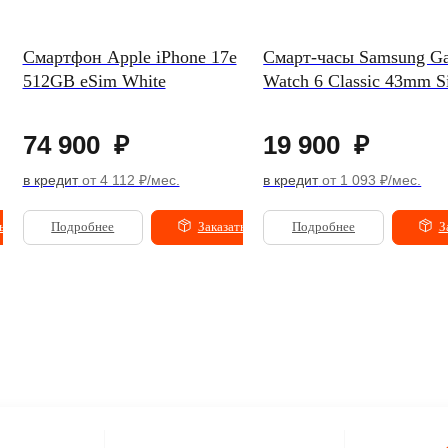
Смартфон Apple iPhone 17e
Смарт-часы Samsung Ga
512GB eSim White
Watch 6 Classic 43mm Si
74 900
₽
19 900
₽
в кредит
от 4 112 ₽/мес.
в кредит
от 1 093 ₽/мес.
ь
Подробнее
Заказать
Подробнее
З