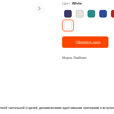
Цвет:
White
ранспорт
Фото и видеосъёмка
Оформить заказ
Модель: DualSense
чной тактильной отдачей, динамическими адаптивными триггерами и встрое