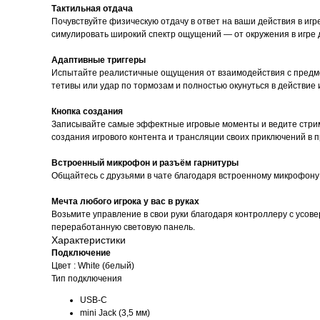
Тактильная отдача
Почувствуйте физическую отдачу в ответ на ваши действия в иг
симулировать широкий спектр ощущений — от окружения в игре 
Адаптивные триггеры
Испытайте реалистичные ощущения от взаимодействия с предмет
тетивы или удар по тормозам и полностью окунуться в действие 
Кнопка создания
Записывайте самые эффектные игровые моменты и ведите стрим
создания игрового контента и трансляции своих приключений в 
Встроенный микрофон и разъём гарнитуры
Общайтесь с друзьями в чате благодаря встроенному микрофону 
Мечта любого игрока у вас в руках
Возьмите управление в свои руки благодаря контроллеру с усо
переработанную световую панель.
Характеристики
Подключение
Цвет : White (белый)
Тип подключения
USB-C
mini Jack (3,5 мм)