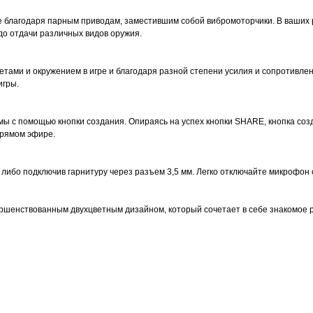
ре благодаря парным приводам, заместившим собой вибромоторчики. В ваших
до отдачи различных видов оружия.
ами и окружением в игре и благодаря разной степени усилия и сопротивлен
игры.
ы с помощью кнопки создания. Опираясь на успех кнопки SHARE, кнопка соз
прямом эфире.
либо подключив гарнитуру через разъем 3,5 мм. Легко отключайте микрофон
вершенствованным двухцветным дизайном, который сочетает в себе знакомое