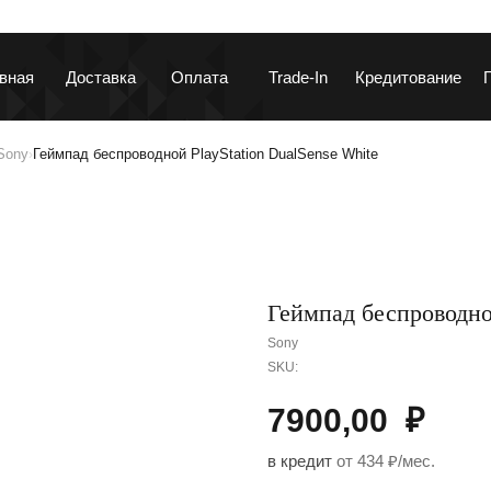
вная
Доставка
Оплата
Trade-In
Кредитование
Sony
Геймпад беспроводной PlayStation DualSense White
›
ланшеты и ноутбуки
Гаджеты и устройств
Геймпад беспроводной
Sony
SKU:
7900,00
₽
аушники и колонки
Автотовары
в кредит
от 434 ₽/мес.