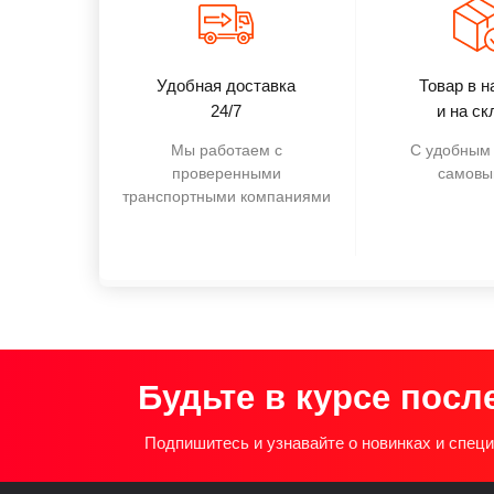
Удобная доставка
Товар в н
24/7
и на ск
Мы работаем с
С удобным 
проверенными
самовы
транспортными компаниями
Будьте в курсе посл
Подпишитесь и узнавайте о новинках и спе