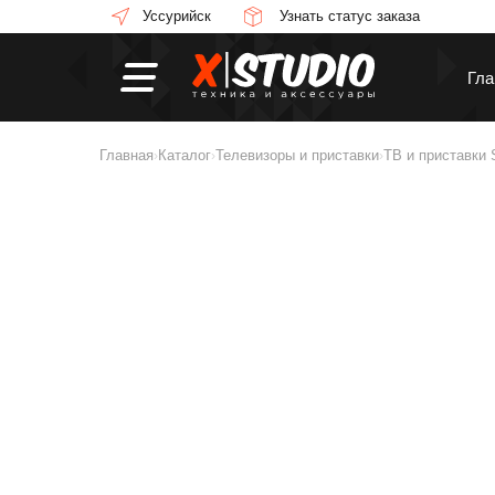
Уссурийск
Узнать статус заказа
Гла
Главная
Каталог
Телевизоры и приставки
ТВ и приставки 
›
›
›
Смартфоны
П
Смарт-часы
Н