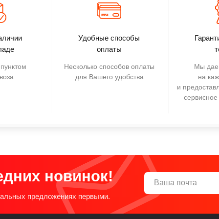
аличии
Удобные способы
Гарант
ладе
оплаты
т
пунктом
Несколько способов оплаты
Мы дае
воза
для Вашего удобства
на ка
и предостав
сервисное
едних новинок!
циальных предложениях первыми.