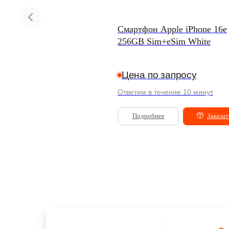
мартфон Apple iPhone Air 1TB
Смартфон Apple iPhone 16e
Sim Sky Blue
256GB Sim+eSim White
99 900
₽
Цена по запросу
 кредит
от 5 484 ₽/мес.
Ответим в течение 10 минут
Подробнее
Заказать
Подробнее
Заказат