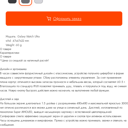
Оформить заказ
Модель: Galaxy Watch Ultra
whd: 47x47x22 mm
Weight: 60 g
О товаре
Характеристики
О товаре
*Цена со скидкой за наличный расчёт!
Дизайн и эргономика
В часах совместили футуристичный дизайн с классическим, устройство получило циферблат в форме
квадрата с закругленными углами. Сбоку расположены элементы управления. За счет применения
титана корпус отличается высоким запасом прочности и небольшим весом, который составляет 60.5 г.
Влагозащита по стандарту IP68 позволяет принимать душ, плавать и погружаться под воду, не снимая
часов. Новую кнопку быстрого действия можно назначить на выполнение любой функции.
Дисплей и звук
На большом экране диагональю 1.5 дюйма с разрешением 480x480 и максимальной яркостью 3000
нит отлично различаются все иконки даже на улице в солнечный день. Дисплей, изготовленный по
технологии Super AMOLED, выводит насыщенную картинку с естественной цветопередачей.
Сапфировое стекло эффективно защищает экран от царапин и сколов при активном использовании.
Часы оснащены динамиком и микрофоном. Прямо с устройства можно принимать звонки и отвечать на
сообщения.