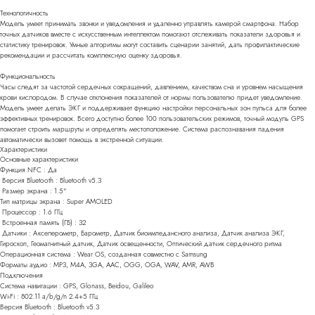
Технологичность
Модель умеет принимать звонки и уведомления и удаленно управлять камерой смартфона. Набор
точных датчиков вместе с искусственным интеллектом помогают отслеживать показатели здоровья и
статистику тренировок. Умные алгоритмы могут составить сценарии занятий, дать профилактические
рекомендации и рассчитать комплексную оценку здоровья.
Функциональность
Часы следят за частотой сердечных сокращений, давлением, качеством сна и уровнем насыщения
крови кислородом. В случае отклонения показателей от нормы пользователю придет уведомление.
Модель умеет делать ЭКГ и поддерживает функцию настройки персональных зон пульса для более
эффективных тренировок. Всего доступно более 100 пользовательских режимов, точный модуль GPS
помогает строить маршруты и определять местоположение. Система распознавания падения
автоматически вызовет помощь в экстренной ситуации.
Характеристики
Основные характеристики
Функция NFC : Да
Версия Bluetooth : Bluetooth v5.3
Размер экрана : 1.5"
Тип матрицы экрана : Super AMOLED
Процессор : 1.6 ГГц
Встроенная память (ГБ) : 32
Датчики : Акселерометр, Барометр, Датчик биоимпедансного анализа, Датчик анализа ЭКГ,
Гироскоп, Геомагнитный датчик, Датчик освещенности, Оптический датчик сердечного ритма
Операционная система :
Wear OS, созданная совместно с Samsung
Форматы аудио :
MP3, M4A, 3GA, AAC, OGG, OGA, WAV, AMR, AWB
Подключения
Система навигации : GPS, Glonass, Beidou, Galileo
Wi-Fi : 802.11 a/b/g/n 2.4+5 ГГц
Версия Bluetooth : Bluetooth v5.3