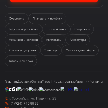
Смартфоны
Планшеты и ноутбуки
Гаджеты и устройства
ТВ и приставки
Смарт-часы
Ева
Наушники и колонки
Автотовары
Аксессуары
виртуальный помощник
Красота и здоровье
Транспорт
Фото и видеосъёмка
Товары для дома
Главная
Доставка
Оплата
Trade-In
Кредитование
Гарантии
Контакты
Здравствуйте! Я — виртуальный
помощник Ева.
г. Уссурийск, ул. Пушкина, 23
+7 (924) 945-88-88