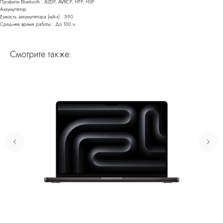
Профили Bluetooth : A2DP, AVRCP, HFP, HSP
Аккумулятор
Емкость аккумулятора (мАч) : 590
Среднее время работы : До 100 ч
Смотрите также: