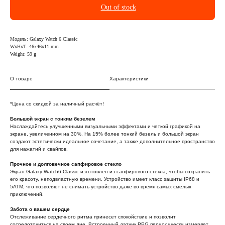
Out of stock
Модель: Galaxy Watch 6 Classic
WxHxT: 46x46x11 mm
Weight: 59 g
О товаре
Характеристики
*Цена со скидкой за наличный расчёт!
Большой экран с тонким безелем
Наслаждайтесь улучшенными визуальными эффектами и четкой графикой на
экране, увеличенном на 30%. На 15% более тонкий безель и большой экран
создают эстетически идеальное сочетание, а также дополнительное пространство
для нажатий и свайпов.
Прочное и долговечное сапфировое стекло
Экран Galaxy Watch6 Classic изготовлен из сапфирового стекла, чтобы сохранить
его красоту, неподвластную времени. Устройство имеет класс защиты IP68 и
5ATM, что позволяет не снимать устройство даже во время самых смелых
приключений.
Забота о вашем сердце
Отслеживание сердечного ритма принесет спокойствие и позволит
сосредоточиться на своем дне. Встроенный датчик PPG периодически измеряет