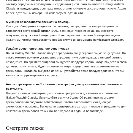
частоту сердечных сокращений и сердечный ритм, пока вы носите Galaxy Watch6
Classic, и предупредит, если ваш пульс станет слишком высоким или низким. А для
более детальных измерений используйте датчик ЭКГ.
Функции безопасности спешат на помощь
Функция обнаружения падения распознает, пострадали ли вы при падении, и
отправляет экстренный сигнал SOS, если вам нужна помощь. Вы сможете
получить доступ к своей медицинской информации с экрана блокировки одним
нажатием, чтобы предоставить необходимую информацию прибывшим службам.
Узнайте свою персональную зону пульса
Ваши Galaxy Watch6 Classic могут определить вашу персональную зону пульса. Вы
также можете вручную установить определенную зону пульса, в которой хотите
находиться. Во время тренировки вы будете предупреждены, когда войдете в свою
целевую зону пульса, будь то сжигание жира, кардио или высокоинтенсивные
тренировки. Когда вы выйдете из зоны, устройство тоже предупредит вас, чтобы
вы могли скорректировать нагрузку.
Анализ тренировок — Составьте свой график для достижения максимального
результата
Получите ценную информацию о своем прогрессе и достижениях с помощью
Galaxy Watch6 Classic. Используйте одну из более 90 различных программ
тренировок или создайте собственную, чтобы отслеживать ежедневную
активность и прогресс. Вы можете активировать автоматическое определение для
некоторых тренировок, таких как бег, ходьба и езда на велосипеде.
Смотрите также: