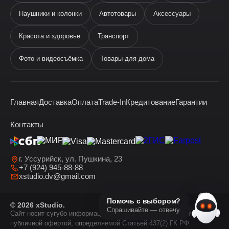
Наушники и колонки
Автотовары
Аксессуары
Ева
виртуальный помощник
Красота и здоровье
Транспорт
Фото и видеосъёмка
Товары для дома
Главная
Доставка
Оплата
Trade-In
Кредитование
Гарантии
Здравствуйте! Я —
виртуальный помощник Ева.
Контакты
г. Уссурийск, ул. Пушкина, 23
+7 (924) 945-88-88
xstudio.dv@gmail.com
Помочь с выбором?
© 2026 xStudio.
Спрашивайте — отвечу.
Сайт носит сугубо информационный характер и не является
публичной офертой, определяемой Статьей 437(2) ГК РФ.