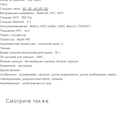
Связь
Стандарт связи :
2G, 3G, 4G LTE, 5G
Беспроводные интерфейсы : Bluetooth, NFC, Wi-Fi
Стандарт Wi-Fi : 802.11ax
Стандарт Bluetooth : 5.3
Геопозиционирование : BeiDou, GPS, Galileo, QZSS, iBeacon, ГЛОНАСС
Поддержка NFC : есть
Память и процессор
Процессор : Apple A18
Характеристики процессора : количество ядер: 6
Питание
Время в режиме воспроизведения видео : 26 ч
Тип разъема для зарядки : USB-C
Функции зарядки : беспроводная зарядка, быстрая зарядка
Аккумулятор : несъемный
Другие функции
Особенности : акселерометр, гироскоп, датчик освещенности, датчик приближения, компас,
стереодинамики, ударопрочный корпус, фонарик
Аутентификация : разблокировка по лицу
Смотрите также: