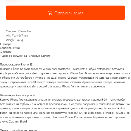
Оформить заказ
Модель: iPhone 16e
wht: 71x146x7 mm
Weight: 167 g
О товаре
Характеристики
О товаре
*Цена со скидкой за наличный расчёт!
Перерождение iPhone SE
Линейка iPhone SE была выбором многих пользователей, но всё когда-нибудь устаревает, поэтому в
Apple разработали достойного духовного наследника: iPhone 16e. Больше никаких визуальных отсылок
к iPhone 8 и уж тем более к iPhone 5: прощай кнопка "Домой", устаревшая IPS-матрица и поля сверху и
снизу. Современный Face ID вместо сканера отпечатка, отличная функциональная камера, мощный
процессор и свежий дизайн в общей стилистике iPhone 16 и отличная автономность
Не выглядит белой вороной
Корпус iPhone 16e сделан из алюминия и стекла и соответствует классу защиты IP68 – он способен
погружаться на глубину до 6 метров (в пресной воде). Смартфон получился и относительно лёгким: 167
граммов, а вместо переключателя беззвучного режима здесь всё по трендам Apple: кнопка Action
Button, на которую можно установить как пресловутую "беззвучку", так и фонарик, диктофон, камеру или
любое приложение через меню команд. Дисплей iPhone 16e защищает фирменное сверхпрочное
стекло Ceramic Shield
Экран, который видно везде