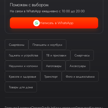
Поможем с выбором
На связи в WhatsApp ежедневно с 10:00 до 20:00
Написать в WhatsApp
Смартфоны
Планшеты и ноутбуки
Гаджеты и устройства
ТВ и приставки
Смарт-часы
Ева
Наушники и колонки
Автотовары
Аксессуары
виртуальный помощник
Красота и здоровье
Транспорт
Фото и видеосъёмка
Товары для дома
Главная
Доставка
Оплата
Trade-In
Кредитование
Гарантии
Контакты
Здравствуйте! Я — виртуальный