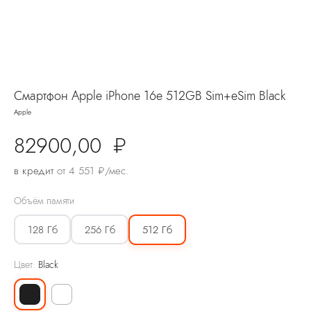
Смартфон Apple iPhone 16e 512GB Sim+eSim Black
Apple
82900,00
₽
в кредит
от 4 551 ₽/мес.
Объём памяти
128 Гб
256 Гб
512 Гб
Цвет:
Black