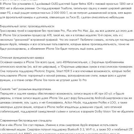
В iPhone 16e установлен 6,1-дюймовый OLED-дисплей Super Retina XDR с пиковой яркостью 1200 нит и
800 нит в обычном режиме. Он поддерживает TrueTone, тактильную отдачу и имеет широкий цветовой
охват P3, а ещё радует контрастностью 2 000 000:1, но не получил динамический остров, хотя вырез
для фронтальной камеры и датчиков, отвечающих за Face ID, сделан относительно небольшим
Внушительный запас производительности
Трассировка лучей в смартфоне без приставок Pro, Plus или Pro Max. Да, мы все дожили до этого дня.
В iPhone 16e установлен процессор A18, такой же, как и в топовых моделях 16-й серии, хоть и с
несколько "урезанной" встроенной графикой. Что это значит? Любители снимать, используя последние
фишки Apple, геймеры и все остальные пользователи, которым важна производительность, точно не
будут разочарованы, а обновления iPhone 16e будет получать ещё очень долго
Отличная функциональная камера
Основная камера в iPhone 16e всего одна, зато 48-Мегапиксельная, с 2-кратным приближением
оптического качества (но, всё же цифровым), и 10-кратным цифровым зумом в классическом понимании.
Она получила поддержку Photonic Engine, Smart HDR 5 и все ключевые возможности, которые любят
пользователи iPhone: портретный и ночной режимы, фотографические стили, живые фото и другие
функции, а в плане селфи iPhone 16e почти не уступает даже 16 Pro
Скажите "нет" размытым видеороликам
Передняя и задняя камеры обеспечивают возможность записи видео в 4K при 60 к/с и будьте
уверены, в плане записи видео даже iPhone 16e даст фору большинству Android-смартфонов в том же
ценовом сегменте, хоть здесь и нет Киноэффекта, Action Mode, поддержки ProRes и LOG, а также
некоторых других фишек, которые в iPhone любят владельцы домашних студий, зато отличной
стабилизацией, поддержкой замедленной съёмки и записью в формате Dolby Vision 16e не обделили
Современные беспроводные стандарты
Кое в чём iPhone 16e стал первым. Именно в этом смартфоне Apple впервые использовала
собственный модем. Смартфон получил поддержку Bluetooth 5.3, Wi-Fi 6, а также 5G и гигабитный LTE
с технологией 4x4 MIMO, так что в скорости интернет-соединения и качестве приёма ожидать