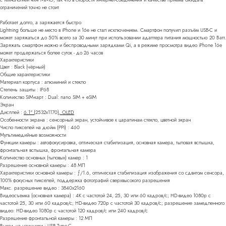
ограничений точно не стоит
Работает долго, а заряжается быстро
Lightning больше не место в iPhone и 16e не стал исключением. Смартфон получил разъём USB-C и
может заряжаться до 50% всего за 30 минут при использовании адаптера питания мощностью 20 Ватт.
Заряжать смартфон можно и беспроводными зарядками Qi, а в режиме просмотра видео iPhone 16e
может продержаться более суток - до 26 часов
Характеристики
Цвет : Black (чёрный)
Общие характеристики
Материал корпуса : алюминий и стекло
Степень защиты : IP68
Количество SIM-карт : Dual: nano SIM + eSIM
Экран
Дисплей :
6.1" (
2532x1170
), OLED
Особенности экрана : сенсорный экран, устойчивое к царапинам стекло, цветной экран
Число пикселей на дюйм (PPI) : 460
Мультимедийные возможности
Функции камеры : автофокусировка, оптическая стабилизация, основная камера, тыловая вспышка,
фронтальная вспышка, фронтальная камера
Количество основных (тыловых) камер : 1
Разрешение основной камеры : 48 МП
Характеристики основной камеры : ƒ/1.6, оптическая стабилизация изображения со сдвигом сенсора,
100% фокусных пикселей, поддержка фотографий сверхвысокого разрешения
Макс. разрешение видео : 3840x2160
Видеосъемка (основная камера) : 4K с частотой 24, 25, 30 или 60 кадров/ с; HD-видео 1080p с
частотой 25, 30 или 60 кадров/ с; HD-видео 720p с частотой 30 кадров/ с; разрешение замедленного
видео: HD-видео 1080р c частотой 120 кадров/ с или 240 кадров/ с
Разрешение фронтальной камеры : 12 МП
Выход на наушники : USB Type-C