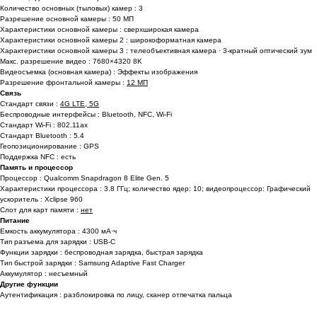
Количество основных (тыловых) камер : 3
Разрешение основной камеры : 50 МП
Характеристики основной камеры : сверхширокая камера
Характеристики основной камеры 2 : широкоформатная камера
Характеристики основной камеры 3 : телеобъективная камера · 3-кратный оптический зум
Макс. разрешение видео : 7680×4320 8K
Видеосъемка (основная камера) : Эффекты изображения
Разрешение фронтальной камеры :
12 МП
Связь
Стандарт связи :
4G LTE, 5G
Беспроводные интерфейсы : Bluetooth, NFC, Wi-Fi
Стандарт Wi-Fi : 802.11ax
Стандарт Bluetooth : 5.4
Геопозиционирование : GPS
Поддержка NFC : есть
Память и процессор
Процессор :
Qualcomm Snapdragon 8 Elite Gen. 5
Характеристики процессора :
3.8 ГГц
; количество ядер: 10; видеопроцессор:
Графический
ускоритель : Xclipse 960
Слот для карт памяти :
нет
Питание
Емкость аккумулятора : 4300 мА⋅ч
Тип разъема для зарядки : USB-C
Функции зарядки : беспроводная зарядка, быстрая зарядка
Тип быстрой зарядки : Samsung Adaptive Fast Charger
Аккумулятор : несъемный
Другие функции
Аутентификация : разблокировка по лицу, сканер отпечатка пальца