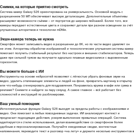
Снимки, на которые приятно смотреть
Система камер Galaxy S26 ориентирована на универсальность. Основной модуль с
разрешением 50 МП обеспечивает высокую детализацию. Дополнительные объективы
расширяют возможности съёмки – от портретов до широких пейзажей. Более того, все
камеры передают естественные цвета и сохраняют детали при разном освещении за счёт
улучшенных алгоритмов и технологии mDNIe.
Экшн-камера теперь не нужна
Смартфон может записывать видео в разрешении до 8K, но по части видео удивляет он
не этим. Алгоритмы обработки изображений и технологические улучшения системы камер
помогают получить стабильный результат без настроек и внешних стабилизаторов. Теперь
даже при сильной тряске вы получаете идеально плавные видеозаписи с выровненным
горизонтом.
Вы можете больше с ИИ
Инструменты на основе нейросетей позволяют с лёгкостью убрать фоновые звуки на
видео, удалить отвлекающие элементы и людей на фоне, превратить картинку в открытку
или что-нибудь сгенерировать для поздравления. Понравилась кружка в кафе или сумка в
рекламе? Снимите и найдите за пару секунд. А самое главное – всё работает без
сложностей и инструкций по разблокировке.
Ваш умный помощник
Интеллектуальные функции Galaxy S26 выходят за пределы работы с изображениями и
видео. Они помогают в любых повседневных задачах. ИИ анализирует контекст и
предлагает подходящие действия, ускоряя выполнение привычных операций. Система
адаптируется к стилю использования, делая взаимодействие со смартфоном более
удобным и персонализированным. Получайте ежедневные сводки, контекстные
напоминания, переводите текст и разговор «на лету» и держите несколько инструментов в