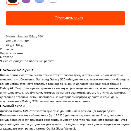
Оформить заказ
Модель: Samsung Galaxy S26
wht: 72x147x7 mm
Weight: 167 g
О товаре
Характеристики
О товаре
*Цена со скидкой за наличный расчёт!
Похожий, но лучше
Внешне этот смартфон мало отличается от своего предшественника, но как известно,
внешность – обманчива. Samsung Galaxy S26 объединяет ключевые технологии бренда в
одном устройстве, встраиваясь в ваш образ жизни и делая привычные вещи проще с
Galaxy AI. Смартфон ориентирован на высокую производительность, качественную съёмку
и интеллектуальные функции, которые помогают экономить время. А отличные камеры,
достойная автономность и премиальные материалы корпуса делают каждый день
использования Galaxy S26 полным на позитивные впечатления.
Сочный экран
Дисплей Galaxy S26 отличается яркостью до 2600 нит и точной цветопередачей.
Повышенная частота обновления (до 120 Гц) делает прокрутку плавной, а адаптивная
регулировка яркости помогает сохранить комфорт для глаз при разном освещении. Этот
дисплей идеально подходит как для просмотра видео и игр, так и для повседневных задач
а защищает его прочное стекло Gorilla Glass Victus 2.