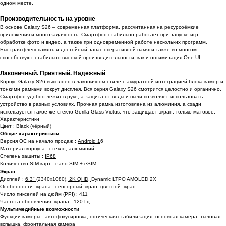
одном месте.
Производительность на уровне
В основе Galaxy S26 – современная платформа, рассчитанная на ресурсоёмкие
приложения и многозадачность. Смартфон стабильно работает при запуске игр,
обработке фото и видео, а также при одновременной работе нескольких программ.
Быстрая флеш-память и достойный запас оперативной памяти также во многом
способствуют стабильно высокой производительности, как и оптимизация One UI.
Лаконичный. Приятный. Надёжный
Корпус Galaxy S26 выполнен в лаконичном стиле с аккуратной интеграцией блока камер и
тонкими рамками вокруг дисплея. Вся серия Galaxy S26 смотрится целостно и органично.
Смартфон удобно лежит в руке, а защита от воды и пыли позволяет использовать
устройство в разных условиях. Прочная рамка изготовлена из алюминия, а сзади
используется такое же стекло Gorilla Glass Victus, что защищает экран, только матовое.
Характеристики
Цвет : Black (чёрный)
Общие характеристики
Версия ОС на начало продаж :
Android 1
6
Материал корпуса : стекло, алюминий
Степень защиты :
IP68
Количество SIM-карт : nano SIM + eSIM
Экран
Дисплей :
6.3" (
2340x1080
), 2K QHD,
Dynamic LTPO AMOLED 2X
Особенности экрана : сенсорный экран, цветной экран
Число пикселей на дюйм (PPI) : 411
Частота обновления экрана :
120 Гц
Мультимедийные возможности
Функции камеры : автофокусировка, оптическая стабилизация, основная камера, тыловая
вспышка, фронтальная камера