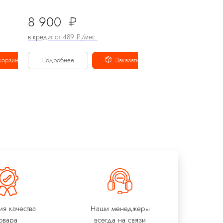
(S1301)
8 900
₽
7 900
₽
в кредит
от 489 ₽/мес.
в кредит
от 434 ₽/мес.
корзину
Подробнее
Заказать
Подробнее
Ева
виртуальный помощник
ия качества
Наши менеджеры
овара
всегда на связи