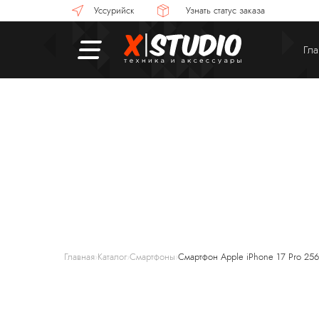
Уссурийск
Узнать статус заказа
Гла
Смартфоны
П
Главная
Каталог
Смартфоны
Смартфон Apple iPhone 17 Pro 256
›
›
›
Смарт-часы
Н