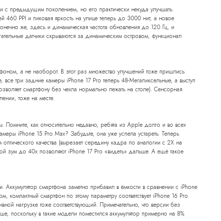
ии с предыдущим поколением, но его практически некуда улучшать.
й 460 PPI и пиковая яркость на улице теперь до 3000 нит, а новое
онечно же, здесь и динамическая частота обновления до 120 Гц, и
гательные датчики скрываются за динамическим островом, функционал
фоном, а не наоборот. В этот раз множество улучшений тоже пришлись
, все три задние камеры iPhone 17 Pro теперь 48-Мегапиксельные, а выступ
озволяет смартфону без чехла нормально лежать на столе). Сенсорная
ении, тоже на месте.
 Помните, как относительно недавно, ребята из Apple долго и во всех
меры iPhone 15 Pro Max? Забудьте, она уже успела устареть. Теперь
 оптического качества (вырезает середину кадра по аналогии с 2Х на
ой зум до 40х позволяют iPhone 17 Pro «видеть» дальше. А ещё такое
и. Аккумулятор смартфона заметно прибавил в ёмкости в сравнении с iPhone
м, компактный смартфон по этому параметру соответствует iPhone 16 Pro
вной нагрузке тоже соответствующий. Примечательно, что версии без
ьше, поскольку в такие модели поместился аккумулятор примерно на 8%