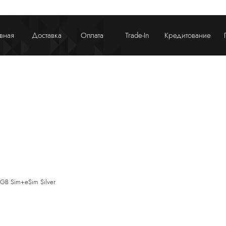
вная
Доставка
Оплата
Trade-In
Кредитование
ланшеты и ноутбуки
Гаджеты и устройства
GB Sim+eSim Silver
аушники и колонки
Автотовары