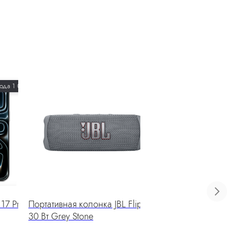
ода 1 000 ₽
17 Pro
Портативная колонка JBL Flip 6,
Кофемашина капсул
30 Вт Grey Stone
Mijia Capsule Coff