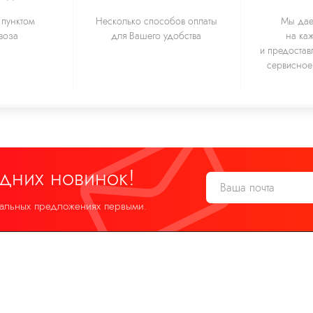
пунктом
Несколько способов оплаты
Мы дае
воза
для Вашего удобства
на ка
и предостав
сервисное
едних новинок!
иальных предложениях первыми.
 20:00