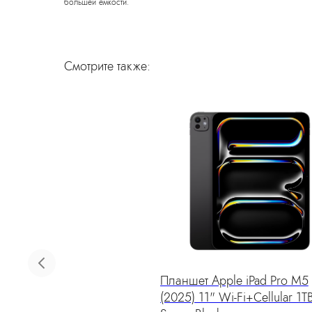
большей ёмкости.
Смотрите также:
офемашина капсульная Xiaomi
Планшет Apple iPad Pro M5
ijia Capsule Coffee Machine N1
(2025) 11" Wi-Fi+Cellular 1T