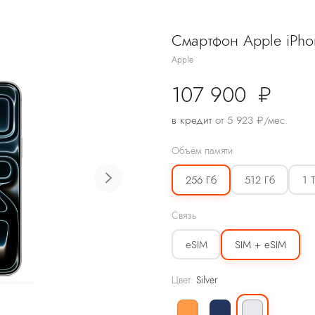
Смартфон Apple iPho
ранспорт
Фото и видеосъёмка
Apple
107 900
₽
в кредит
от 5 923 ₽/мес.
Объём памяти
512 Гб
1 
256 Гб
Связь
eSIM
SIM + eSIM
Цвет:
Silver