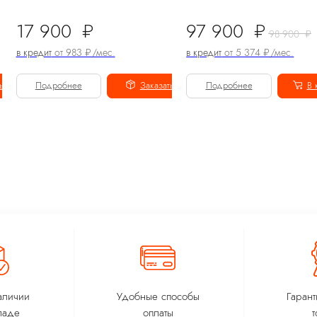
17 900
₽
97 900
₽
98 900
₽
в кредит
от 983 ₽/мес.
в кредит
от 5 374 ₽/мес.
ь
Подробнее
Заказать
Подробнее
В 
аличии
Удобные способы
Гарант
ладе
оплаты
т