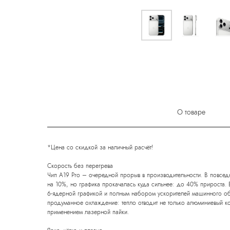
О товаре
*Цена со скидкой за наличный расчёт!
Скорость без перегрева
Чип A19 Pro – очередной прорыв в производительности. В повсе
на 10%, но графика прокачалась куда сильнее: до 40% прироста. В
6-ядерной графикой и полным набором ускорителей машинного обу
продуманное охлаждение: тепло отводит не только алюминиевый кор
применением лазерной пайки.