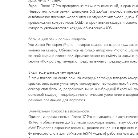
Ярко, чётко и плавно
Экран iPhone 17 Pro претерпел не так много изменений, в сравнен
Невероятно тонкие рамки, диагональ 6,3 дюйма, плотность пикселе
антибликовое покрытие дополнительно улучшает читаемость днём. К
превосходная контрастность OLED, а фронтальная камера и вспомо
которого увеличивается с каждым обновлением iOS.
Больше деталей и полный контроль
Уже давно Pro-серия iPhone – скорее камера со встроенным смарт
именно на камеру. Обновились не только алгоритмы Photonic Engine
по всей ширине спинки подчёркивает акцент на съёмку (а заодно п
кнопка «Контроллер камеры», представленная в предыдущем покол
Видит ещё дальше чем прежде
В этом поколении снова пришла очередь апгрейда телефото-камеры.
красках описывали уникальную конструкцию перископической зум-ка
сенсор стал больше, разрешение выше, а гибридный 8-кратный зум
основной камере), четырёхкратное оптическое увеличение и цифров
решение практичнее для портретов.
Значительный прирост в автономности
Прицел на практичность в iPhone 17 Pro ощущается и в автономност
16 Pro и обеспечивает до 33 часов просмотра видео. Таким образо
Max! Прирост в экранном времени, режиме ожидания и при интенси
физического слота для SIM-карты (eSIM модели) работают чуть дол