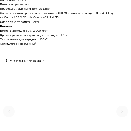
Память и процессор
Процессор : Samsung Exynos 1280
Характеристики процессора : частота: 2400 МГц; количество ядер: 8; 2x2.4 ГГц
4x Cortex-A55 2 ГГц, 4x Cortex-A78 2.4 ГГц
Слот для карт памяти : есть
Питание
Емкость аккумулятора. :5000 мА⋅ч
Время в режиме воспроизведения видео : 17 ч
Тип разъема для зарядки : USB-C
Аккумулятор : несъемный
Смотрите также: