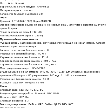
Цвет : White (белый)
Версия ОС на начало продаж : Android 15
Материал корпуса : пластик
Количество SIM-карт : Dual nano SIM
Экран
Дисплей : 6.7" (2340×1080), Super AMOLED
Особенности экрана : вырез на экране, сенсорный экран, устойчивое к царапинам стекло,
цветной экран
Число пикселей на дюйм (PPI) : 385
Частота обновления экрана : 120 Гц
Мультимедийные возможности
Функции камеры : автофокусировка, оптическая стабилизация, основная камера, тыловая
вспышка, фронтальная камера
Количество основных (тыловых) камер : 3
Разрешение основной камеры : 50 МП
Характеристики основной камеры : F/1.8
Характеристики основной камеры 2 : 8MP, F/2.2
Характеристики основной камеры 3 : 2MP, F/2.4
Макс. разрешение видео. : 3840x2160
Видеосъемка (основная камера) : UHD 4K (3840 x 2160) для 30 кадр./с, замедленное
движение 480 кадр./с с HD разрешением, 240 кадр./с с HD разрешением
Разрешение фронтальной камеры : 13 МП
Выход на наушники : mini jack 3.5 mm
Связь
Стандарт связи : 2G, 3G, 4G LTE, 5G
Беспроводные интерфейсы : Bluetooth, NFC, Wi-Fi
Стандарт Wi-Fi : 802.11ac
Стандарт Bluetooth : 5.3
Геопозиционирование : BeiDou, GPS, Galileo, QZSS, ГЛОНАСС
Поддержка NFC : есть