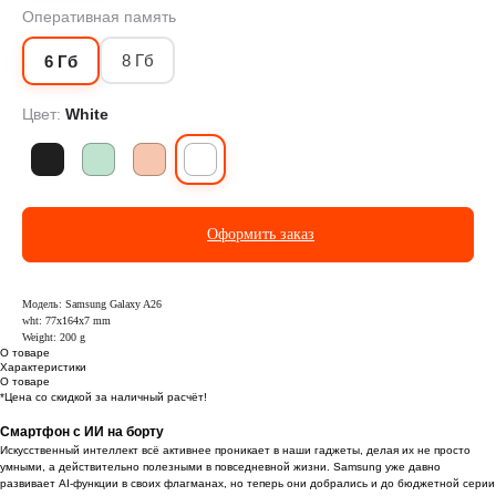
Оперативная память
8 Гб
6 Гб
Цвет:
White
Оформить заказ
Модель: Samsung Galaxy A26
wht: 77x164x7 mm
Weight: 200 g
О товаре
Характеристики
О товаре
*Цена со скидкой за наличный расчёт!
Смартфон с ИИ на борту
Искусственный интеллект всё активнее проникает в наши гаджеты, делая их не просто
умными, а действительно полезными в повседневной жизни. Samsung уже давно
развивает AI-функции в своих флагманах, но теперь они добрались и до бюджетной серии