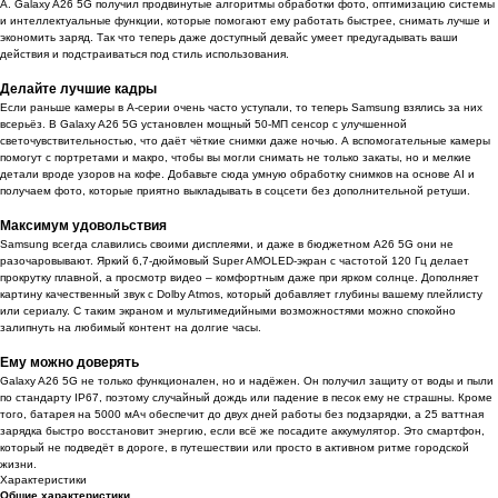
A. Galaxy A26 5G получил продвинутые алгоритмы обработки фото, оптимизацию системы
и интеллектуальные функции, которые помогают ему работать быстрее, снимать лучше и
экономить заряд. Так что теперь даже доступный девайс умеет предугадывать ваши
действия и подстраиваться под стиль использования.
Делайте лучшие кадры
Если раньше камеры в A-серии очень часто уступали, то теперь Samsung взялись за них
всерьёз. В Galaxy A26 5G установлен мощный 50-МП сенсор с улучшенной
светочувствительностью, что даёт чёткие снимки даже ночью. А вспомогательные камеры
помогут с портретами и макро, чтобы вы могли снимать не только закаты, но и мелкие
детали вроде узоров на кофе. Добавьте сюда умную обработку снимков на основе AI и
получаем фото, которые приятно выкладывать в соцсети без дополнительной ретуши.
Максимум удовольствия
Samsung всегда славились своими дисплеями, и даже в бюджетном A26 5G они не
разочаровывают. Яркий 6,7-дюймовый Super AMOLED-экран с частотой 120 Гц делает
прокрутку плавной, а просмотр видео – комфортным даже при ярком солнце. Дополняет
картину качественный звук с Dolby Atmos, который добавляет глубины вашему плейлисту
или сериалу. С таким экраном и мультимедийными возможностями можно спокойно
залипнуть на любимый контент на долгие часы.
Ему можно доверять
Galaxy A26 5G не только функционален, но и надёжен. Он получил защиту от воды и пыли
по стандарту IP67, поэтому случайный дождь или падение в песок ему не страшны. Кроме
того, батарея на 5000 мАч обеспечит до двух дней работы без подзарядки, а 25 ваттная
зарядка быстро восстановит энергию, если всё же посадите аккумулятор. Это смартфон,
который не подведёт в дороге, в путешествии или просто в активном ритме городской
жизни.
Характеристики
Общие характеристики