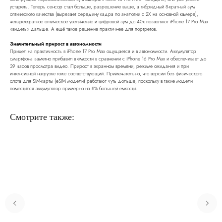
устареть. Теперь сенсор стал больше, разрешение выше, а гибридный 8-кратный зум
оптического качества (вырезает середину кадра по аналогии с 2Х на основной камере),
четырёхкратное оптическое увеличение и цифровой зум до 40х позволяют iPhone 17 Pro Max
«видеть» дальше. А ещё такое решение практичнее для портретов.
Значительный прирост в автономности
Прицел на практичность в iPhone 17 Pro Max ощущается и в автономности. Аккумулятор
смартфона заметно прибавил в ёмкости в сравнении с iPhone 16 Pro Max и обеспечивает до
39 часов просмотра видео. Прирост в экранном времени, режиме ожидания и при
интенсивной нагрузке тоже соответствующий. Примечательно, что версии без физического
слота для SIM-карты (eSIM модели) работают чуть дольше, поскольку в такие модели
поместился аккумулятор примерно на 8% большей ёмкости.
Смотрите также: