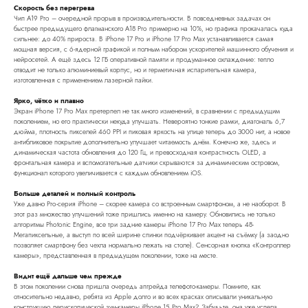
Скорость без перегрева
Чип A19 Pro – очередной прорыв в производительности. В повседневных задачах он
быстрее предыдущего флагманского A18 Pro примерно на 10%, но графика прокачалась куда
сильнее: до 40% прироста. В iPhone 17 Pro и iPhone 17 Pro Max устанавливается самая
мощная версия, с 6-ядерной графикой и полным набором ускорителей машинного обучения и
нейросетей. А ещё здесь 12 ГБ оперативной памяти и продуманное охлаждение: тепло
отводит не только алюминиевый корпус, но и герметичная испарительная камера,
изготовленная с применением лазерной пайки.
Ярко, чётко и плавно
Экран iPhone 17 Pro Max претерпел не так много изменений, в сравнении с предыдущим
поколением, но его практически некуда улучшать. Невероятно тонкие рамки, диагональ 6,7
дюйма, плотность пикселей 460 PPI и пиковая яркость на улице теперь до 3000 нит, а новое
антибликовое покрытие дополнительно улучшает читаемость днём. Конечно же, здесь и
динамическая частота обновления до 120 Гц, и превосходная контрастность OLED, а
фронтальная камера и вспомогательные датчики скрываются за динамическим островом,
функционал которого увеличивается с каждым обновлением iOS.
Больше деталей и полный контроль
Уже давно Pro-серия iPhone – скорее камера со встроенным смартфоном, а не наоборот. В
этот раз множество улучшений тоже пришлись именно на камеру. Обновились не только
алгоритмы Photonic Engine, все три задние камеры iPhone 17 Pro Max теперь 48-
Мегапиксельные, а выступ по всей ширине спинки подчёркивает акцент на съёмку (а заодно
позволяет смартфону без чехла нормально лежать на столе). Сенсорная кнопка «Контроллер
камеры», представленная в предыдущем поколении, тоже на месте.
Видит ещё дальше чем прежде
В этом поколении снова пришла очередь апгрейда телефото-камеры. Помните, как
относительно недавно, ребята из Apple долго и во всех красках описывали уникальную
конструкцию перископической зум-камеры iPhone 15 Pro Max? Забудьте, она уже успела