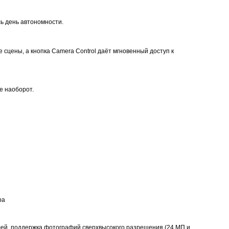
ь день автономности.
сцены, а кнопка Camera Control даёт мгновенный доступ к
е наоборот.
ра
елей, поддержка фотографий сверхвысокого разрешения (24 МП и