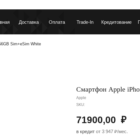
вная
Доставка
Оплата
Trade-In
Кредитование
256GB Sim+eSim White
ланшеты и ноутбуки
Гаджеты и устройств
Смартфон Apple iPho
Apple
SKU:
71900,00
₽
аушники и колонки
Автотовары
в кредит
от 3 947 ₽/мес.