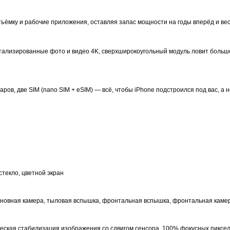
ъёмку и рабочие приложения, оставляя запас мощности на годы вперёд и вес
ализированные фото и видео 4K, сверхширокоугольный модуль ловит больше 
ов, две SIM (nano SIM + eSIM) — всё, чтобы iPhone подстроился под вас, а н
стекло, цветной экран
основная камера, тыловая вспышка, фронтальная вспышка, фронтальная каме
ическая стабилизация изображения со сдвигом сенсора, 100% фокусных пикс