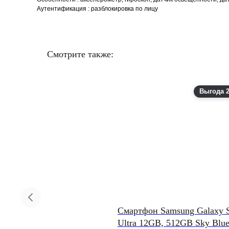
Аутентификация : разблокировка по лицу
Смотрите также:
Выгода 2
ланшет Apple iPad Pro M5
Смартфон Samsung Galaxy 
2025) 13" Wi-Fi+Cellular 2TB
Ultra 12GB, 512GB Sky Blu