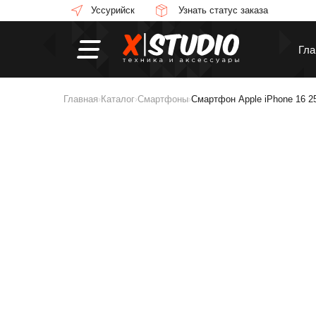
Уссурийск
Узнать статус заказа
Гла
Главная
Каталог
Смартфоны
Смартфон Apple iPhone 16 
›
›
›
Смартфоны
П
Смарт-часы
Н