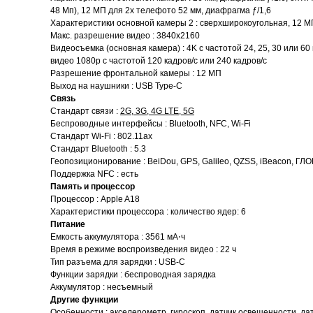
48 Мп), 12 МП для 2x телефото 52 мм, диафрагма ƒ/1,6
Характеристики основной камеры 2 : сверхширокоугольная, 12 МП
Макс. разрешение видео : 3840x2160
Видеосъемка (основная камера) : 4K с частотой 24, 25, 30 или 60 
видео 1080р c частотой 120 кадров/ с или 240 кадров/ с
Разрешение фронтальной камеры : 12 МП
Выход на наушники : USB Type-C
Связь
Стандарт связи :
2G, 3G, 4G LTE, 5G
Беспроводные интерфейсы : Bluetooth, NFC, Wi-Fi
Стандарт Wi-Fi : 802.11ax
Стандарт Bluetooth : 5.3
Геопозиционирование : BeiDou, GPS, Galileo, QZSS, iBeacon, Г
Поддержка NFC : есть
Память и процессор
Процессор : Apple A18
Характеристики процессора : количество ядер: 6
Питание
Емкость аккумулятора : 3561 мА⋅ч
Время в режиме воспроизведения видео : 22 ч
Тип разъема для зарядки : USB-C
Функции зарядки : беспроводная зарядка
Аккумулятор : несъемный
Другие функции
Особенности : акселерометр, гироскоп, датчик освещенности, д