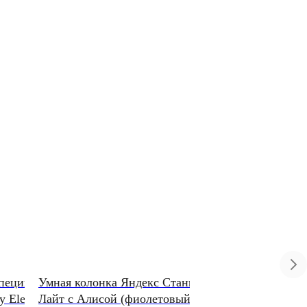
специй
Умная колонка Яндекс Станция
Планшет Apple iPa
y Electric
Лайт с Алисой (фиолетовый)
(2025) 13" Wi-Fi+Ce