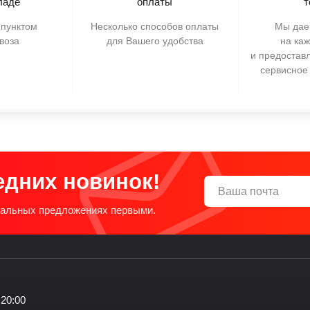
ладе
оплаты
т
пунктом
Несколько способов оплаты
Мы дае
воза
для Вашего удобства
на ка
и предостав
сервисное
едних новинок!
циальных предложениях первыми.
 20:00