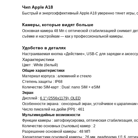
Чип Apple A18
Быстрый и энергоэффективный Apple A18 уверенно тянет игры, с
Камеры, которые видят больше
Основная камера 48 Мп с оптической стабилизацией снимает дет
съёмке и настройкам — как у профессиональной камеры.
Удобство в деталях
Настраиваемая кнопка «Действие», USB-C для зарядки и аксессуар
Характеристики
Цвет : White (белый)
Общие характеристики
Материал корпуса : алюминий и стекло
Степень защиты : IP68
Количество SIM-карт : Dual: nano SIM + eSIM
Экран
Дисплей :
6.1" (2556x1179), OLED
Особенности экрана : сенсорный экран, устойчивое к царапинам 
Число пикселей на дюйм (PPI) : 461
Мультимедийные возможности
Функции камеры : автофокусировка, оптическая стабилизация, 
Количество основных (тыловых) камер : 2
Разрешение основной камеры : 48 МП
Характеристики основной камеры : 26 мм, диафрагма ƒ/1.6, опт