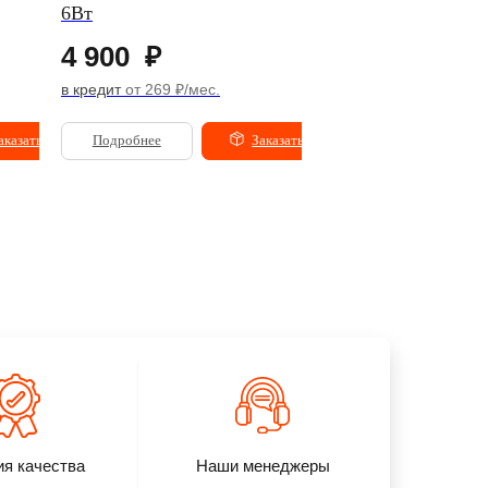
6Вт
Space Black
4 900
₽
258 900
₽
в кредит
от 269 ₽/мес.
в кредит
от 14 211 ₽/ме
аказать
Подробнее
Заказать
Подробнее
ия качества
Наши менеджеры