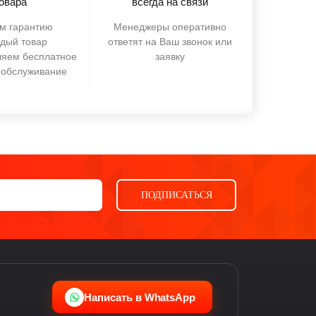
овара
всегда на связи
м гарантию
Менеджеры оперативно
ждый товар
ответят на Ваш звонок или
ляем бесплатное
заявку
 обслуживание
ПОДПИСАТЬСЯ
Ева
виртуальный помощник
Написать в WhatsApp