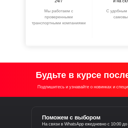
24/7
и на ск
Мы работаем с
С удобным 
проверенными
самовы
транспортными компаниями
Будьте в курсе посл
Подпишитесь и узнавайте о новинках и спе
Поможем с выбором
На связи в WhatsApp ежедневно с 10:00 до