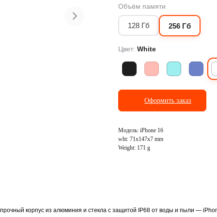
Объём памяти
128 Гб
256 Гб
ранспорт
Фото и видеосъёмка
Цвет:
White
Оформить заказ
Модель: iPhone 16
wht: 71x147x7 mm
Weight: 171 g
 прочный корпус из алюминия и стекла с защитой IP68 от воды и пыли — iPho