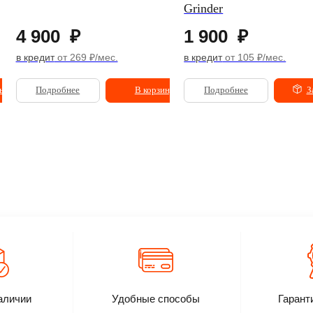
Grinder
4 900
₽
1 900
₽
в кредит
от 269 ₽/мес.
в кредит
от 105 ₽/мес.
ь
Подробнее
В корзину
Подробнее
З
аличии
Удобные способы
Гарант