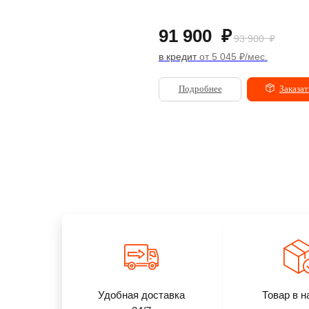
pace Black
258 900
₽
91 900
₽
93 900
₽
 кредит
от 14 211 ₽/мес.
в кредит
от 5 045 ₽/мес.
Подробнее
Заказать
Подробнее
Заказат
Удобная доставка
Товар в н