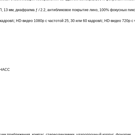
, 13 мм, диафрагма ƒ / 2.2, антибликовое покрытие линз, 100% фокусных пикс
кадров/ с; HD-видео 1080p с частотой 25, 30 или 60 кадров/ с; HD-видео 720p 
ЛОНАСС
атчик приближения, компас, стереодинамики, ударопрочный корпус, фонарик