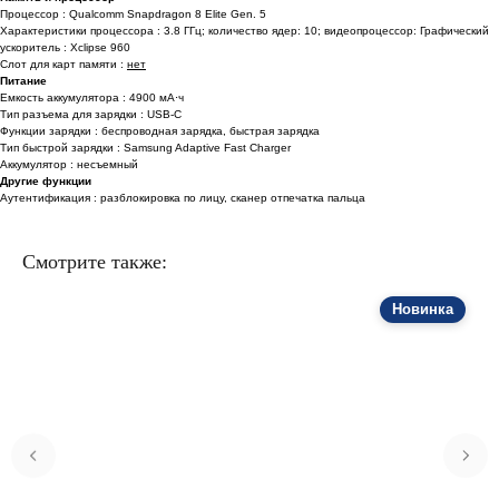
Процессор :
Qualcomm Snapdragon 8 Elite Gen. 5
Характеристики процессора :
3.8 ГГц
; количество ядер: 10; видеопроцессор:
Графический
ускоритель : Xclipse 960
Слот для карт памяти :
нет
Питание
Емкость аккумулятора : 4900 мА⋅ч
Тип разъема для зарядки : USB-C
Функции зарядки : беспроводная зарядка, быстрая зарядка
Тип быстрой зарядки : Samsung Adaptive Fast Charger
Аккумулятор : несъемный
Другие функции
Аутентификация : разблокировка по лицу, сканер отпечатка пальца
Смотрите также:
Новинка