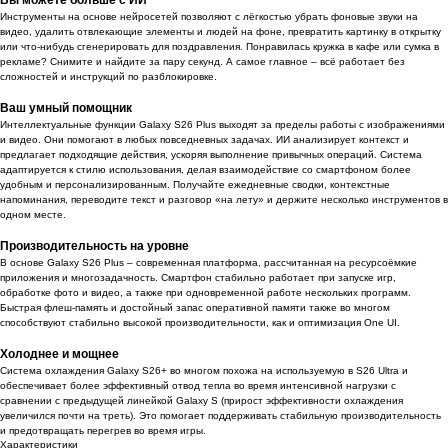
Инструменты на основе нейросетей позволяют с лёгкостью убрать фоновые звуки на
видео, удалить отвлекающие элементы и людей на фоне, превратить картинку в открытку
или что-нибудь сгенерировать для поздравления. Понравилась кружка в кафе или сумка в
рекламе? Снимите и найдите за пару секунд. А самое главное – всё работает без
сложностей и инструкций по разблокировке.
Ваш умный помощник
Интеллектуальные функции Galaxy S26 Plus выходят за пределы работы с изображениями
и видео. Они помогают в любых повседневных задачах. ИИ анализирует контекст и
предлагает подходящие действия, ускоряя выполнение привычных операций. Система
адаптируется к стилю использования, делая взаимодействие со смартфоном более
удобным и персонализированным. Получайте ежедневные сводки, контекстные
напоминания, переводите текст и разговор «на лету» и держите несколько инструментов в
одном месте.
Производительность на уровне
В основе Galaxy S26 Plus – современная платформа, рассчитанная на ресурсоёмкие
приложения и многозадачность. Смартфон стабильно работает при запуске игр,
обработке фото и видео, а также при одновременной работе нескольких программ.
Быстрая флеш-память и достойный запас оперативной памяти также во многом
способствуют стабильно высокой производительности, как и оптимизация One UI.
Холоднее и мощнее
Система охлаждения Galaxy S26+ во многом похожа на используемую в S26 Ultra и
обеспечивает более эффективный отвод тепла во время интенсивной нагрузки с
сравнении с предыдущей линейкой Galaxy S (прирост эффективности охлаждения
увеличился почти на треть). Это помогает поддерживать стабильную производительность
и предотвращать перегрев во время игры.
Характеристики