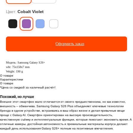
Цвет:
Cobalt Violet
Оформить заказ
Модель: Samsung Galaxy S26+
wht: 75x158x7 mm
Weight: 190 g
О товаре
Характеристики
О товаре
*Цена со скидкой за наличный расчёт!
Похожий, но лучше
Внешне этот смартфон мало отличается от своего предшественника, но как известно,
внешность – обманчива. Samsung Galaxy S26 Plus объединяет ключевые технологии
бренда в одном устройстве, встраиваясь в ваш образ жизни и делая привычные вещи
проще с Galaxy AI. Смартфон ориентирован на высокую производительность,
качественную съёмку и интеллектуальные функции, которые помогают экономить время. А
отличные камеры, достойная автономность и премиальные материалы корпуса делают
каждый день использования Galaxy S26+ полным на позитивные впечатления.