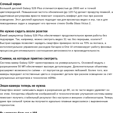
Сочный экран
Большой дисплей Galaxy S26 Plus отличается яркостью до 2600 нит и точной
цветопередачей. Повышенная частота обновления (до 120 Гц) делает прокрутку плавной, а
адаптивная регулировка яркости помогает сохранить комфорт для глаз при разном
освещении. Этот дисплей идеально подходит как для просмотра видео и игр, так и для
повседневных задач а защищает его прочное стекло Gorilla Glass Victus 2.
Не нужно сидеть возле розетки
Ёмкий аккумулятор Galaxy S26 Plus обеспечивает продолжительное время работы без
подзарядки. Так, например, можно смотреть видео 31 час без перерыва, осилите?
Быстрая зарядка позволяет зарядить смартфон примерно почти на 70% за полчаса, а
интеллектуальное управление расходом батареи в One UI оптимизирует работу фоновых
процессов для оптимального соотношения автономности и производительности.
Снимки, на которые приятно смотреть
Система камер Galaxy S26+ ориентирована на универсальность. Основной модуль с
разрешением 50 МП обеспечивает высокую детализацию. Дополнительные объективы
расширяют возможности съёмки – от портретов до широких пейзажей. Более того, все
камеры передают естественные цвета и сохраняют детали при разном освещении за счёт
улучшенных алгоритмов и технологии mDNIe.
Экшн-камера теперь не нужна
Смартфон может записывать видео в разрешении до 8K, но по части видео удивляет он
не этим. Алгоритмы обработки изображений и технологические улучшения системы камер
помогают получить стабильный результат без настроек и внешних стабилизаторов. Теперь
даже при сильной тряске вы получаете идеально плавные видеозаписи с выровненным
горизонтом.
Вы можете больше с ИИ