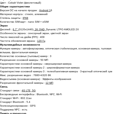
Цвет : Cobalt Violet (фиолетовый)
Общие характеристики
Версия ОС на начало продаж :
Android 1
6
Материал корпуса : стекло, алюминий
Степень защиты :
IP68
Количество SIM-карт : nano SIM + eSIM
Экран
Дисплей :
6.7" (
3120x1440
), 2K QHD,
Dynamic LTPO AMOLED 2X
Особенности экрана : сенсорный экран, цветной экран
Число пикселей на дюйм (PPI) : 409
Частота обновления экрана :
120 Гц
Мультимедийные возможности
Функции камеры : автофокусировка, оптическая стабилизация, основная камера, тыловая
вспышка, фронтальная камера
Количество основных (тыловых) камер : 3
Разрешение основной камеры : 50 МП
Характеристики основной камеры : сверхширокая камера
Характеристики основной камеры 2 : широкоформатная камера
Характеристики основной камеры 3 : телеобъективная камера · 3-кратный оптический зум
Макс. разрешение видео : 7680×4320 8K
Видеосъемка (основная камера) : Эффекты изображения
Разрешение фронтальной камеры :
12 МП
Связь
Стандарт связи :
4G LTE, 5G
Беспроводные интерфейсы : Bluetooth, NFC, Wi-Fi
Стандарт Wi-Fi : 802.11ax
Стандарт Bluetooth : 5.4
Геопозиционирование : GPS
Поддержка NFC : есть
Память и процессор