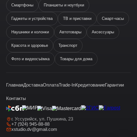
Смартфоны
Планшеты и ноутбуки
Гаджеты и устройства
ТВ и приставки
Смарт-часы
Наушники и колонки
Автотовары
Аксессуары
Ева
виртуальный помощник
Красота и здоровье
Транспорт
Фото и видеосъёмка
Товары для дома
Главная
Доставка
Оплата
Trade-In
Кредитование
Гарантии
Здравствуйте! Я —
виртуальный помощник Ева.
Контакты
г. Уссурийск, ул. Пушкина, 23
+7 (924) 945-88-88
xstudio.dv@gmail.com