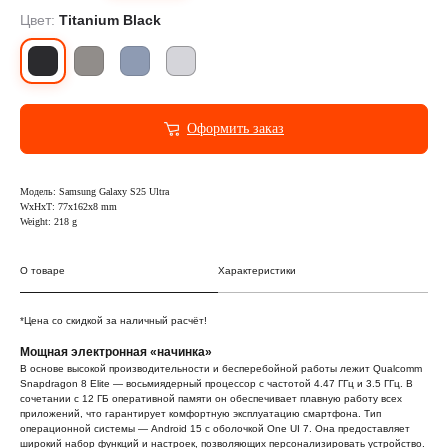
Цвет:
Titanium Black
Оформить заказ
Модель: Samsung Galaxy S25 Ultra
WxHxT: 77x162x8 mm
Weight: 218 g
О товаре
Характеристики
*Цена со скидкой за наличный расчёт!
Мощная электронная «начинка»
В основе высокой производительности и бесперебойной работы лежит Qualcomm
Snapdragon 8 Elite — восьмиядерный процессор с частотой 4.47 ГГц и 3.5 ГГц. В
сочетании с 12 ГБ оперативной памяти он обеспечивает плавную работу всех
приложений, что гарантирует комфортную эксплуатацию смартфона. Тип
операционной системы — Android 15 с оболочкой One UI 7. Она предоставляет
широкий набор функций и настроек, позволяющих персонализировать устройство.