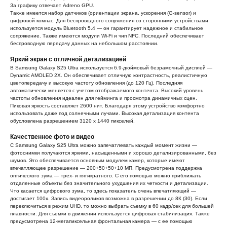
За графику отвечает Adreno GPU.
Также имеется набор датчиков (ориентации экрана, ускорения (G-sensor) и
цифровой компас. Для беспроводного сопряжения со сторонними устройствами
используется модуль Bluetooth 5.4 — он гарантирует надежное и стабильное
сопряжение. Также имеются модули Wi-Fi и чип NFC. Последний обеспечивает
беспроводную передачу данных на небольшом расстоянии.
Яркий экран с отличной детализацией
В Samsung Galaxy S25 Ultra используется 6.9-дюймовый безрамочный дисплей —
Dynamic AMOLED 2X. Он обеспечивает отличную контрастность, реалистичную
цветопередачу и высокую частоту обновления (до 120 Гц). Последняя
автоматически меняется с учетом отображаемого контента. Высокий уровень
частоты обновления идеален для гейминга и просмотра динамичных сцен.
Пиковая яркость составляет 2600 нит. Благодаря этому устройство комфортно
использовать даже под солнечными лучами. Высокая детализация контента
обусловлена разрешением 3120 х 1440 пикселей.
Качественное фото и видео
С Samsung Galaxy S25 Ultra можно запечатлевать каждый момент жизни —
фотоснимки получаются яркими, насыщенными и хорошо детализированными, без
шумов. Это обеспечивается основным модулем камер, которые имеют
впечатляющее разрешение — 200+50+50+10 МП. Предусмотрена поддержка
оптического зума — трех- и пятикратного. С его помощью можно приближать
отдаленные объекты без значительного ухудшения их четкости и детализации.
Что касается цифрового зума, то здесь показатель очень впечатляющий —
достигает 100х. Запись видеороликов возможна в разрешении до 8К (30). Если
переключиться в режим UHD, то можно выбрать съемку в 60 кадр/сек для большей
плавности. Для съемки в движении используется цифровая стабилизация. Также
предусмотрена 12-мегапиксельная фронтальная камера — с ее помощью