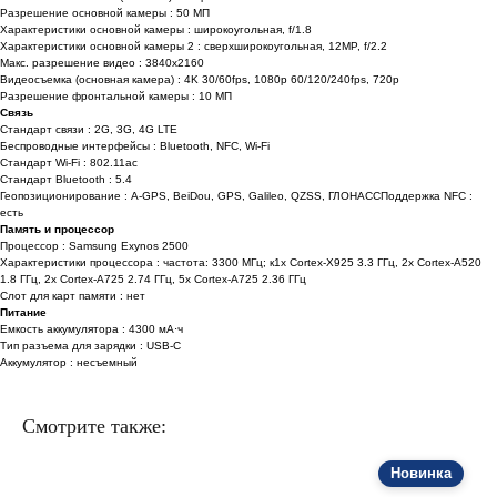
Разрешение основной камеры : 50 МП
Характеристики основной камеры : широкоугольная, f/1.8
Характеристики основной камеры 2 : сверхширокоугольная, 12MP, f/2.2
Макс. разрешение видео : 3840x2160
Видеосъемка (основная камера) : 4K 30/60fps, 1080p 60/120/240fps, 720p
Разрешение фронтальной камеры : 10 МП
Связь
Стандарт связи : 2G, 3G, 4G LTE
Беспроводные интерфейсы : Bluetooth, NFC, Wi-Fi
Стандарт Wi-Fi : 802.11ac
Стандарт Bluetooth : 5.4
Геопозиционирование : A-GPS, BeiDou, GPS, Galileo, QZSS, ГЛОНАССПоддержка NFC :
есть
Память и процессор
Процессор : Samsung Exynos 2500
Характеристики процессора : частота: 3300 МГц; к1x Cortex-X925 3.3 ГГц, 2x Cortex-A520
1.8 ГГц, 2x Cortex-A725 2.74 ГГц, 5x Cortex-A725 2.36 ГГц
Слот для карт памяти : нет
Питание
Емкость аккумулятора : 4300 мА⋅ч
Тип разъема для зарядки : USB-C
Аккумулятор : несъемный
Смотрите также:
Новинка