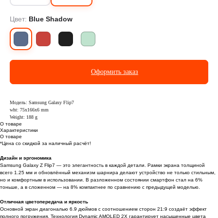
Цвет:
Blue Shadow
Оформить заказ
Модель: Samsung Galaxy Flip7
wht: 75x166x6 mm
Weight: 188 g
О товаре
Характеристики
О товаре
*Цена со скидкой за наличный расчёт!
Дизайн и эргономика
Samsung Galaxy Z Flip7 — это элегантность в каждой детали. Рамки экрана толщиной
всего 1.25 мм и обновлённый механизм шарнира делают устройство не только стильным,
но и комфортным в использовании. В разложенном состоянии смартфон стал на 6%
тоньше, а в сложенном — на 8% компактнее по сравнению с предыдущей моделью.
Отличная цветопередача и яркость
Основной экран диагональю 6.9 дюймов с соотношением сторон 21:9 создаёт эффект
полного погружения. Технология Dynamic AMOLED 2X гарантирует насыщенные цвета