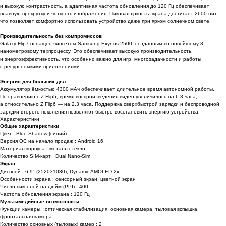
и высокую контрастность, а адаптивная частота обновления до 120 Гц обеспечивает
плавную прокрутку и чёткость изображения. Пиковая яркость экрана достигает 2600 нит,
что позволяет комфортно использовать устройство даже при ярком солнечном свете.
Производительность без компромиссов
Galaxy Flip7 оснащён чипсетом Samsung Exynos 2500, созданным по новейшему 3-
нанометровому техпроцессу. Это обеспечивает высокую производительность
и энергоэффективность, что особенно важно для игр, многозадачности и работы
с ресурсоёмкими приложениями.
Энергия для больших дел
Аккумулятор ёмкостью 4300 мАч обеспечивает длительное время автономной работы.
По сравнению с Z Flip5, время воспроизведения видео увеличилось на 6.3 часа,
а относительно Z Flip6 — на 2.3 часа. Поддержка сверхбыстрой зарядки и беспроводной
зарядки второго поколения позволяют быстро восстановить энергию устройства.
Характеристики
Общие характеристики
Цвет : Blue Shadow (синий)
Версия ОС на начало продаж : Android 16
Материал корпуса : металл стекло
Количество SIM-карт ; Dual Nano-Sim
Экран
Дисплей : 6.9" (2520×1080), Dynamic AMOLED 2x
Особенности экрана : сенсорный экран, цветной экран
Число пикселей на дюйм (PPI) : 400
Частота обновления экрана : 120 Гц
Мультимедийные возможности
Функции камеры. :оптическая стабилизация, основная камера, тыловая вспышка,
фронтальная камера
Количество основных (тыловых) камер : 2