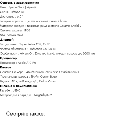
Основные характеристики
Цвет : Space Black (чёрный)
Серия : iPhone Air
Диагональ : 6.5"
Толщина корпуса : 5,6 мм — самый тонкий iPhone
Материал корпуса : титановая рама и стекло Ceramic Shield 2
Степень защиты : IP68
SIM : только eSIM
Дисплей
Тип дисплея : Super Retina XDR, OLED
Частота обновления : ProMotion до 120 Гц
Особенности : Always-On, Dynamic Island, пиковая яркость до 3000 нит
Процессор
Процессор : Apple A19 Pro
Камера
Основная камера : 48 Мп Fusion, оптическая стабилизация
Фронтальная камера : 18 Мп, Center Stage
Видео : 4K до 60 кадров/с, Dolby Vision
Питание и подключение
Разъём : USB-C
Беспроводная зарядка : MagSafe/Qi2
Смотрите также: