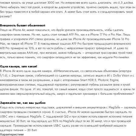
пиковая яркость на улице достигает 3000 нит. Но интереснее всего здесь диагональ: это 6,5 дюйма.
Легко набирать текст той рукой, в которой вы держите устройство, приятно смотреть видео, при этом он
без труда поместится в любой карман или клатч. А может быть стоит взять и стандартизировать такой
размер?
Внешность бывает обманчивой
Глядя на iPhone Air, может показаться, что Apple урезала производительность, чтобы сделать
смартфон таким тонким. Но нет, здесь стоит топовый A19 Pro, как и в iPhone 17 Pro и Pro Max. Лишь
графика и ускорители ИИ слегка урезаны, но даже так iPhone Air производительнее iPhone 16 Pro
Max, не говоря об iPhone 17. В повседневных задачах A19 Pro быстрее предыдущего флагманского
A18 Pro примерно на 10%, а вот по части работы с нейросетями прирост трёхкратный. И даже по
виртуальным мирам ААА-игр, при желании, можно побродить – аппаратная трассировка лучей тоже
есть, только важно помнить, что смартфон охлаждается не так эффективно, как модели Pro-линейки.
Одна камера, зато какая!
В iPhone Air всего одна задняя камера. 48-Мегапиксельная, со светосильным объективом (апертура
f/1.6), с 2-кратным зумом, стабилизацией со сдвигом матрицы, записью видео в 4K с Dolby Vision и с
киноэффектом в таком же разрешении, а ещё с алгоритмами Smart HDR 5, Photonic Engine,
фотографическими стилями, поддержкой портретов с регулировкой глубины размытия фона и кучей
других фишек. Но одна. И это, пожалуй, тот самый момент, когда стоит просто задуматься: а нужны ли
именно вам сверхширокоугольный модуль, макро и отдельная зум-камера с большим приближением?
Заряжайте так, как вам удобно
Когда есть столько интересных подставок, держателей и внешних аккумуляторов с MagSafe – заряжать
смартфон проводом становится скучно. К счастью, iPhone Air можно одинаково быстро зарядить по
USB-C или с помощью MagSafe. C поддержкой Qi2 и при условии использования источника питания
мощностью 30 Ватт, на подзарядку до 50% по MagSafe уйдут те же 30 минут, что и при проводной
зарядке. Преимущество использования USB-C здесь разве что в меньшей требуемой мощности
адаптера питания – 20 Ватт.
Характеристики