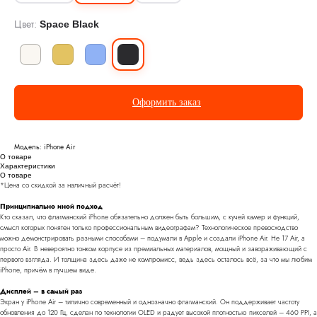
Цвет:
Space Black
Оформить заказ
Модель: iPhone Air
О товаре
Характеристики
О товаре
*Цена со скидкой за наличный расчёт!
Принципиально иной подход
Кто сказал, что флагманский iPhone обязательно должен быть большим, с кучей камер и функций,
смысл которых понятен только профессиональным видеографам? Технологическое превосходство
можно демонстрировать разными способами – подумали в Apple и создали iPhone Air. Не 17 Air, а
просто Air. В невероятно тонком корпусе из премиальных материалов, мощный и завораживающий с
первого взгляда. И толщина здесь даже не компромисс, ведь здесь осталось всё, за что мы любим
iPhone, причём в лучшем виде.
Дисплей – в самый раз
Экран у iPhone Air – типично современный и однозначно флагманский. Он поддерживает частоту
обновления до 120 Гц, сделан по технологии OLED и радует высокой плотностью пикселей – 460 PPI, а