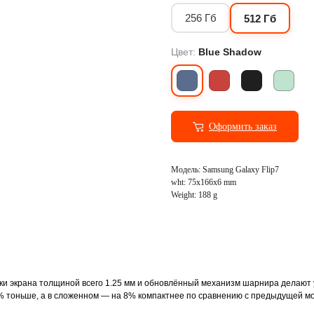
256 Гб
512 Гб
ранспорт
Фото и видеосъёмка
Цвет:
Blue Shadow
Оформить заказ
Модель: Samsung Galaxy Flip7
wht: 75x166x6 mm
Weight: 188 g
амки экрана толщиной всего 1.25 мм и обновлённый механизм шарнира делают
% тоньше, а в сложенном — на 8% компактнее по сравнению с предыдущей м