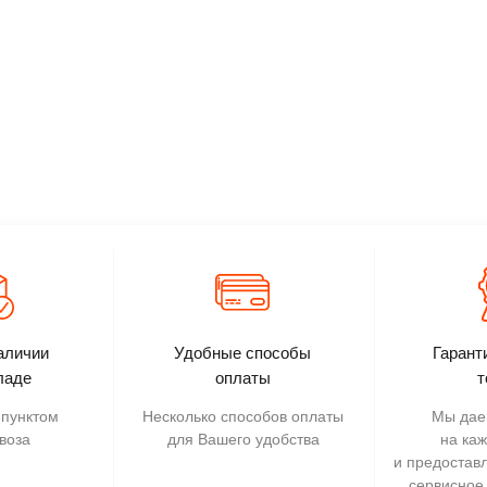
аличии
Удобные способы
Гарант
ладе
оплаты
т
пунктом
Несколько способов оплаты
Мы дае
воза
для Вашего удобства
на ка
и предостав
сервисное