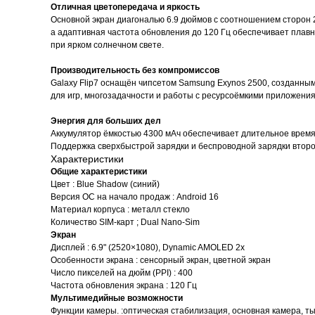
Отличная цветопередача и яркость
Основной экран диагональю 6.9 дюймов с соотношением сторон 
а адаптивная частота обновления до 120 Гц обеспечивает плавну
при ярком солнечном свете.
Производительность без компромиссов
Galaxy Flip7 оснащён чипсетом Samsung Exynos 2500, созданны
для игр, многозадачности и работы с ресурсоёмкими приложени
Энергия для больших дел
Аккумулятор ёмкостью 4300 мАч обеспечивает длительное время а
Поддержка сверхбыстрой зарядки и беспроводной зарядки второ
Характеристики
Общие характеристики
Цвет : Blue Shadow (синий)
Версия ОС на начало продаж : Android 16
Материал корпуса : металл стекло
Количество SIM-карт ; Dual Nano-Sim
Экран
Дисплей : 6.9" (2520×1080), Dynamic AMOLED 2x
Особенности экрана : сенсорный экран, цветной экран
Число пикселей на дюйм (PPI) : 400
Частота обновления экрана : 120 Гц
Мультимедийные возможности
Функции камеры. :оптическая стабилизация, основная камера, 