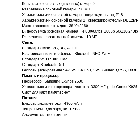
Количество основных (тыловых) камер : 2
Разрешение основной камеры : 50 МП
Характеристики основной камеры : широкоугольная, f/1.8
Характеристики основной камеры 2 : сверхширокоугольная, 12MP, 
Макс. разрешение видео : 3840x2160
Видеосъемка (основная камера) : 4K 30/60fps, 1080p 60/120/240fp
Разрешение фронтальной камеры : 10 МП
Связь
Стандарт связи : 2G, 3G, 4G LTE
Беспроводные интерфейсы : Bluetooth, NFC, Wi-Fi
Стандарт Wi-Fi : 802.11ac
Стандарт Bluetooth : 5.4
Геопозиционирование : A-GPS, BeiDou, GPS, Galileo, QZSS, ГЛ
Память и процессор
Процессор : Samsung Exynos 2500
Характеристики процессора : частота: 3300 МГц; к1x Cortex-X925 3
Слот для карт памяти : нет
Питание
Емкость аккумулятора : 4300 мА⋅ч
Тип разъема для зарядки : USB-C
Аккумулятор : несъемный