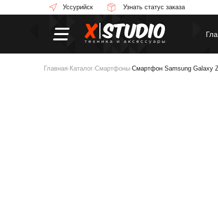
Уссурийск
Узнать статус заказа
Гла
Главная
Каталог
Смартфоны
Смартфон Samsung Galaxy Z
›
›
›
Смартфоны
П
Смарт-часы
Н