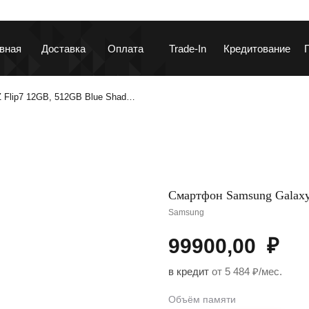
вная
Доставка
Оплата
Trade-In
Кредитование
 Flip7 12GB, 512GB Blue Shad…
ланшеты и ноутбуки
Гаджеты и устройств
Смартфон Samsung Galaxy
Samsung
99900,00
₽
аушники и колонки
Автотовары
в кредит
от 5 484 ₽/мес.
Объём памяти