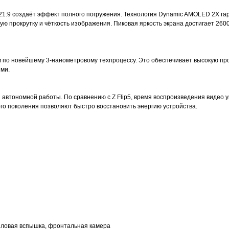
21:9 создаёт эффект полного погружения. Технология Dynamic AMOLED 2X га
ю прокрутку и чёткость изображения. Пиковая яркость экрана достигает 260
м по новейшему 3-нанометровому техпроцессу. Это обеспечивает высокую пр
ями.
втономной работы. По сравнению с Z Flip5, время воспроизведения видео увел
го поколения позволяют быстро восстановить энергию устройства.
тыловая вспышка, фронтальная камера