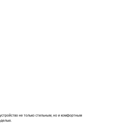
Товары для дома
 устройство не только стильным, но и комфортным
оделью.