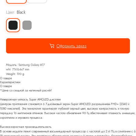
Цвет:
Black
Оформить заказ
Модель: Samsung Galaxy A17
wht: 77x164x7 mm
Weight: 190 g
О товаре
Характеристики
О товаре
*Цена со скидкой за наличный расчёт!
Невероятная четкость Super AMOLED-дисплея
Центром притяжения становится 6.7-дюймовый экран Super AMOLED разрешением FHD+ (2340 x
1080 пикселей). Эта технология гарантирует глубокий черный цвет, высокую контрастность и точную
передачу 16 миллионов оттенков. Высокая частота обновления 90 Гц обеспечивает плавность анимации,
скроллинга и игрового процесса.
Высокоскоростная производительность
В основе модели лежит современный восьмиядерный процессор с частотой до 2.4 ГГц в сочетании с 6
ГБ оперативной памяти. Эта платформа обеспечивает мгновенный отклик интерфейса, бесперебойную