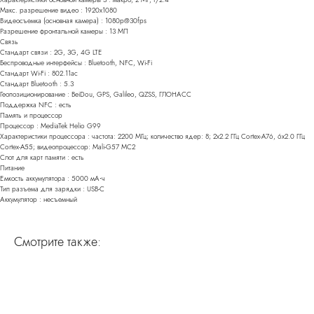
Макс. разрешение видео : 1920x1080
Видеосъемка (основная камера) : 1080p@30fps
Разрешение фронтальной камеры : 13 МП
Связь
Стандарт связи : 2G, 3G, 4G LTE
Беспроводные интерфейсы : Bluetooth, NFC, Wi-Fi
Стандарт Wi-Fi : 802.11ac
Стандарт Bluetooth : 5.3
Геопозиционирование : BeiDou, GPS, Galileo, QZSS, ГЛОНАСС
Поддержка NFC : есть
Память и процессор
Процессор : MediaTek Helio G99
Характеристики процессора : частота: 2200 МГц; количество ядер: 8; 2x2.2 ГГц Cortex-A76, 6x2.0 ГГц
Cortex-A55; видеопроцессор: Mali-G57 MC2
Слот для карт памяти : есть
Питание
Емкость аккумулятора : 5000 мА⋅ч
Тип разъема для зарядки : USB-C
Аккумулятор : несъемный
Смотрите также: