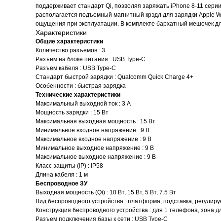
поддерживает стандарт Qi, позволяя заряжать iPhone 8-11 сери
располагается подъемный магнитный крэдл для зарядки Apple W
ощущения при эксплуатации. В комплекте бархатный мешочек дл
Характеристики
Общие характеристики
Количество разъемов : 3
Разъем на блоке питания : USB Type-C
Разъем кабеля : USB Type-C
Стандарт быстрой зарядки : Qualcomm Quick Charge 4+
Особенности : быстрая зарядка
Технические характеристики
Максимальный выходной ток : 3 А
Мощность зарядки : 15 Вт
Максимальная выходная мощность : 15 Вт
Минимальное входное напряжение : 9 В
Максимальное входное напряжение : 9 В
Минимальное выходное напряжение : 9 В
Максимальное выходное напряжение : 9 В
Класс защиты (IP) : IP58
Длина кабеля : 1 м
Беспроводное ЗУ
Выходная мощность (Qi) : 10 Вт, 15 Вт, 5 Вт, 7.5 Вт
Вид беспроводного устройства : платформа, подставка, регулир
Конструкция беспроводного устройства : для 1 телефона, зона д
Разъем подключения базы к сети : USB Type-C