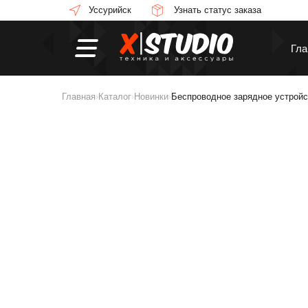
Уссурийск
Узнать статус заказа
Гла
Главная
Каталог
Новинки
Беспроводное зарядное устрой
›
›
›
Смартфоны
П
Смарт-часы
Н