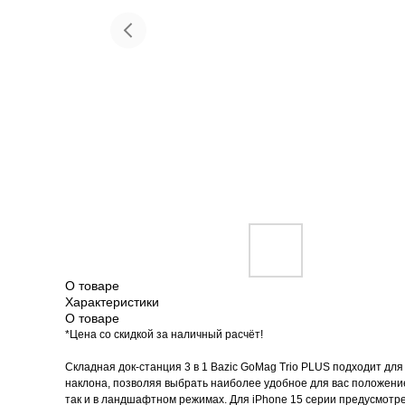
Красота и здоровье
Т
О товаре
Характеристики
О товаре
*Цена со скидкой за наличный расчёт!
Складная док-станция 3 в 1 Bazic GoMag Trio PLUS подходит дл
наклона, позволяя выбрать наиболее удобное для вас положение
так и в ландшафтном режимах. Для iPhone 15 серии предусмотр