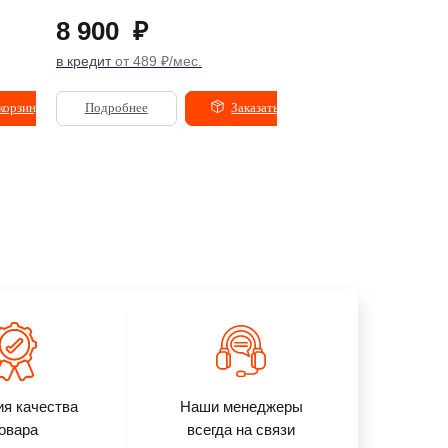
8 900
₽
20 900
₽
в кредит
от 489 ₽/мес.
в кредит
от 1 148 ₽/мес
корзину
Подробнее
Заказать
Подробнее
ия качества
Наши менеджеры
овара
всегда на связи