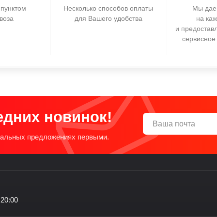
пунктом
Несколько способов оплаты
Мы дае
воза
для Вашего удобства
на ка
и предостав
сервисное
едних новинок!
циальных предложениях первыми.
 20:00