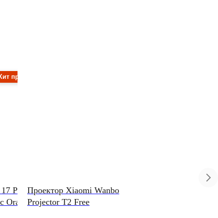
Хит продаж
 17 Pro
Проектор Xiaomi Wanbo
Смарт-часы Samsun
c Orange
Projector T2 Free
Watch 8 LTE 44mm 