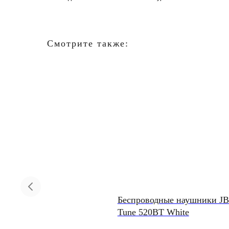
Смотрите также:
март-часы Samsung Galaxy
Беспроводные наушники J
atch 8 LTE 44mm Graphite
Tune 520BT White