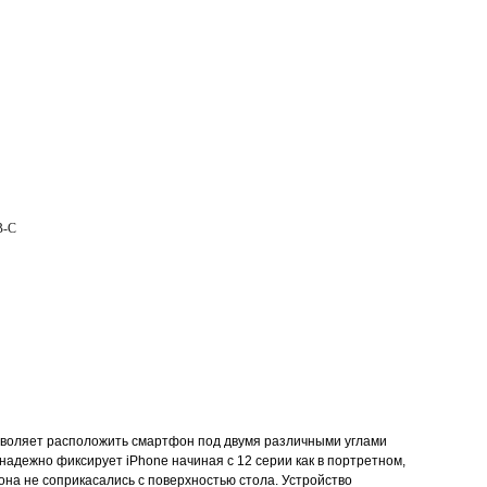
Товары для дома
B-C
позволяет расположить смартфон под двумя различными углами
надежно фиксирует iPhone начиная с 12 серии как в портретном,
на не соприкасались с поверхностью стола. Устройство