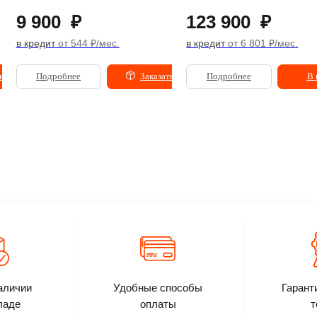
9 900
₽
123 900
₽
в кредит
от 544 ₽/мес.
в кредит
от 6 801 ₽/мес.
ь
Подробнее
Заказать
Подробнее
В 
аличии
Удобные способы
Гарант
ладе
оплаты
т