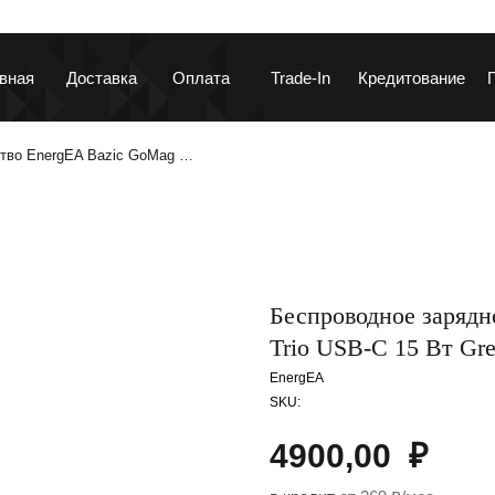
вная
Доставка
Оплата
Trade-In
Кредитование
ство EnergEA Bazic GoMag …
ланшеты и ноутбуки
Гаджеты и устройств
Беспроводное зарядн
Trio USB-C 15 Вт Gr
EnergEA
SKU:
аушники и колонки
Автотовары
4900,00
₽