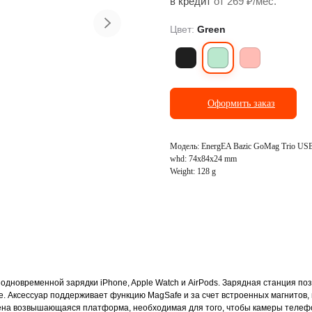
в кредит
от 269 ₽/мес.
Цвет:
Green
ранспорт
Фото и видеосъёмка
Оформить заказ
Модель: EnergEA Bazic GoMag Trio US
whd: 74x84x24 mm
Weight: 128 g
я одновременной зарядки iPhone, Apple Watch и AirPods. Зарядная станция 
. Аксессуар поддерживает функцию MagSafe и за счет встроенных магнитов, 
ена возвышающаяся платформа, необходимая для того, чтобы камеры телефо