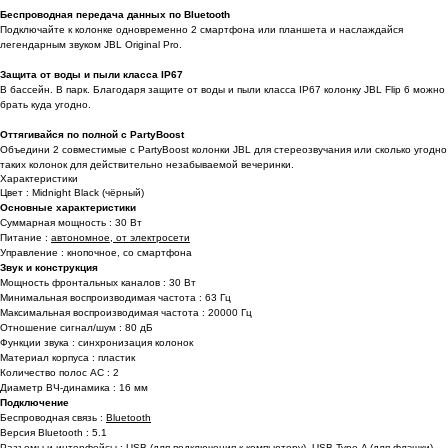
Беспроводная передача данных по Bluetooth
Подключайте к колонке одновременно 2 смартфона или планшета и наслаждайся
легендарным звуком JBL Original Pro.
Защита от воды и пыли класса IP67
В бассейн. В парк. Благодаря защите от воды и пыли класса IP67 колонку JBL Flip 6 можно
брать куда угодно.
Оттягивайся по полной с PartyBoost
Объедини 2 совместимые с PartyBoost колонки JBL для стереозвучания или сколько угодно
таких колонок для действительно незабываемой вечеринки.
Характеристики
Цвет : Midnight Black (чёрный)
Основные характеристики
Суммарная мощность : 30 Вт
Питание :
автономное, от электросети
Управление : кнопочное, со смартфона
Звук и конструкция
Мощность фронтальных каналов : 30 Вт
Минимальная воспроизводимая частота : 63 Гц
Максимальная воспроизводимая частота : 20000 Гц
Отношение сигнал/шум : 80 дБ
Функции звука : синхронизация колонок
Материал корпуса : пластик
Количество полос AC : 2
Диаметр ВЧ-динамика : 16 мм
Подключение
Беспроводная связь :
Bluetooth
Версия Bluetooth : 5.1
Разъемы и интерфейсы : USB (для подключения к компьютеру), USB Type-A (для флэшки),