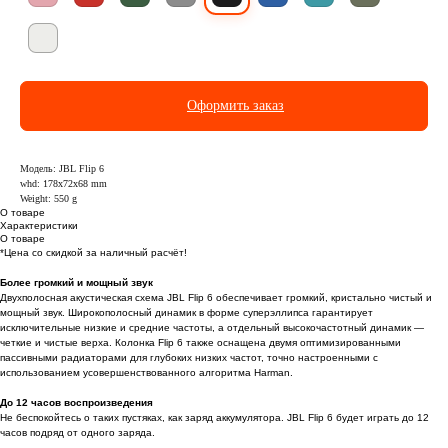
Оформить заказ
Модель: JBL Flip 6
whd: 178x72x68 mm
Weight: 550 g
О товаре
Характеристики
О товаре
*Цена со скидкой за наличный расчёт!
Более громкий и мощный звук
Двухполосная акустическая схема JBL Flip 6 обеспечивает громкий, кристально чистый и
мощный звук. Широкополосный динамик в форме суперэллипса гарантирует
исключительные низкие и средние частоты, а отдельный высокочастотный динамик —
четкие и чистые верха. Колонка Flip 6 также оснащена двумя оптимизированными
пассивными радиаторами для глубоких низких частот, точно настроенными с
использованием усовершенствованного алгоритма Harman.
До 12 часов воспроизведения
Не беспокойтесь о таких пустяках, как заряд аккумулятора. JBL Flip 6 будет играть до 12
часов подряд от одного заряда.