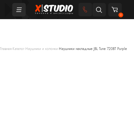
0
Главная
›
Каталог
›
Наушники и колонки
›
Наушники накладные JBL Tune 720BT Purple