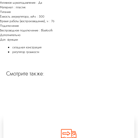
Активное шумоподавление : Да
Материал : пластик
Питание
Ёмкость аккумулятора, мАч : 500
Время работы (воспроизведение), ч : 76
Подключение
Беспроводное подключение : Bluetooth
Дополнительно
Доп. функции
складная конструкция
регулятор громкости
Смотрите также: