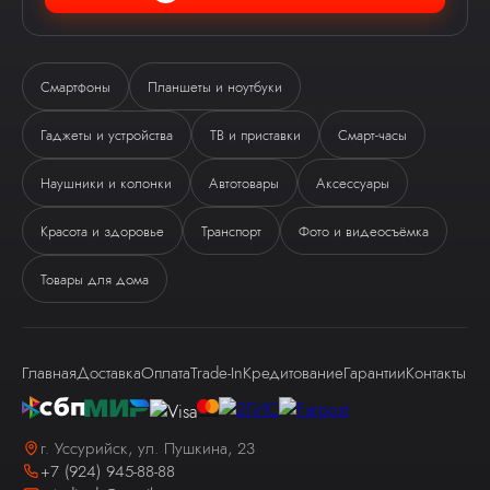
Смартфоны
Планшеты и ноутбуки
Гаджеты и устройства
ТВ и приставки
Смарт-часы
Ева
Наушники и колонки
Автотовары
Аксессуары
виртуальный помощник
Красота и здоровье
Транспорт
Фото и видеосъёмка
Товары для дома
Главная
Доставка
Оплата
Trade-In
Кредитование
Гарантии
Контакты
Здравствуйте! Я — виртуальный
помощник Ева.
г. Уссурийск, ул. Пушкина, 23
+7 (924) 945-88-88