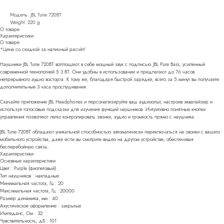
Модель: JBL Tune 720BT
Weight: 220 g
О товаре
Характеристики
О товаре
*Цена со скидкой за наличный расчёт!
Наушники JBL Tune 720BT воплощают в себе мощный звук с подписью JBL Pure Bass, усиленный
современной технологией 5.3 BT. Они удобны в использовании и предлагают до 76 часов
непрерывного аудио восторга. К тому же, благодаря быстрой зарядке, всего за 5 минут вы получаете
дополнительные 3 часа прослушивания.
Скачайте приложение JBL Headphones и персонализируйте ваш аудиоопыт, настроив эквалайзер и
используя голосовые подсказки для изучения функций наушников. Интуитивно понятные кнопки
управления позволяют легко контролировать звонки, аудио и громкость прямо с наушника.
JBL Tune 720BT обладают уникальной способностью автоматически переключаться на звонки с вашего
мобильного устройства, даже если вы смотрите видео на другом устройстве, обеспечивая
бесперебойную связь.
Характеристики
Основные характеристики
Цвет : Purple (фиолетовый)
Тип наушников : накладные
Минимальная частота, Гц : 20
Максимальная частота, Гц : 20000
Размер динамика, мм : 40
Акустическое оформление : закрытые
Импеданс, Ом : 32
Чувствительность, дБ : 101