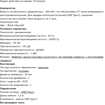
Радиус действия составляет 10 метров.
Аккумулятор
Ёмкость литий-ионного аккумулятора – 450 мАч, что обеспечивает 57 часов непрерывного
прослушивания музыки. Для зарядки используется разъём USB Type-C, наушники
полностью восстановят свою мощность за 2 часа.
Характеристики
Цвет : Black (чёрный)
Основные параметры
Технология : динамические
Минимальная воспроизводимая частота : 20 Гц
Максимальная воспроизводимая частота : 20000 Гц
Импеданс : 30 Ом
Чувствительность : 102 дБ
Параметры чувствительности : дБ/мВт
Максимальная мощность : 1 мВт
Функции :
Multipoint, вызов голосового ассистента, регулировка громкости, с регулировкой
громкости
Конструкция
Тип акустического оформления :
закрытые
Тип крепления :
оголовье
Диаметр мембраны : 33 мм
Количество драйверов : 1
Класс защиты (IP) : IPX5
Количество микрофонов : 1
Подключение
Разъем штекера :
USB Type-C
Длина кабеля : 1.2 м
В комплекте : кабель USB Type-C
Беспроводная связь