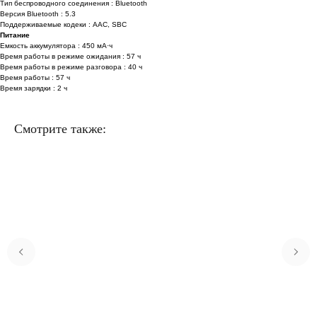
Тип беспроводного соединения : Bluetooth
Версия Bluetooth : 5.3
Поддерживаемые кодеки : AAC, SBC
Питание
Емкость аккумулятора : 450 мА·ч
Время работы в режиме ожидания : 57 ч
Время работы в режиме разговора : 40 ч
Время работы : 57 ч
Время зарядки : 2 ч
Смотрите также: