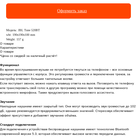
Оформить заказ
Модель: JBL Tune 520BT
wht: 190x190x100 mm
Weight: 157 g
О товаре
Характеристики
О товаре
*Цена со скидкой за наличный расчёт!
Функционал
Во время прослушивания музыки не потребуется тянуться за телефоном – все основные
функции управляются с корпуса. Это регулировка громкости и переключение треков, за
настройку отвечают большие тактильные кнопки.
Если поступает звонок, можно нажать клавишу ответа на вызов. Поговорить по телефону
или транслировать свой голос в другую программу можно при помощи качественного
встроенного микрофона. Также предусмотрен вызов голосового ассистента.
Звучание
Накладные наушники имеют закрытый тип. Они могут производить звук громкостью до 102
дБ, однако рекомендуется придерживаться меньших значений. Стереозвук обеспечивает
эффект присутствия и добавляет звучанию объёма.
Стандарт подключения
Для подключения к устройствам беспроводные наушники имеют технологию Bluetooth
современной версии 5.3, которая обеспечивает высокое качество передачи данных.