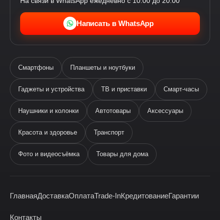
На связи в WhatsApp ежедневно с 10:00 до 20:00
Написать в WhatsApp
Смартфоны
Планшеты и ноутбуки
Гаджеты и устройства
ТВ и приставки
Смарт-часы
Наушники и колонки
Автотовары
Аксессуары
Ева
виртуальный помощник
Красота и здоровье
Транспорт
Фото и видеосъёмка
Товары для дома
Главная
Доставка
Оплата
Trade-In
Кредитование
Гарантии
Здравствуйте! Я —
виртуальный помощник Ева.
Контакты