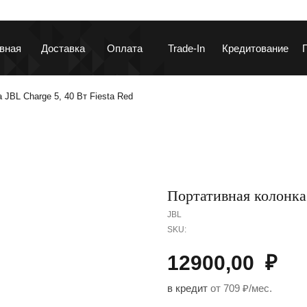
вная
Доставка
Оплата
Trade-In
Кредитование
 JBL Charge 5, 40 Вт Fiesta Red
ланшеты и ноутбуки
Гаджеты и устройств
Портативная колонка 
JBL
SKU:
12900,00
₽
аушники и колонки
Автотовары
в кредит
от 709 ₽/мес.