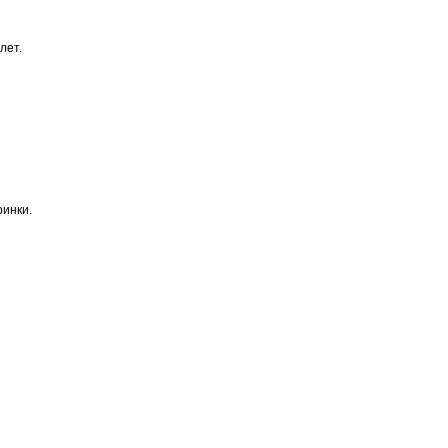
лет.
ринки.