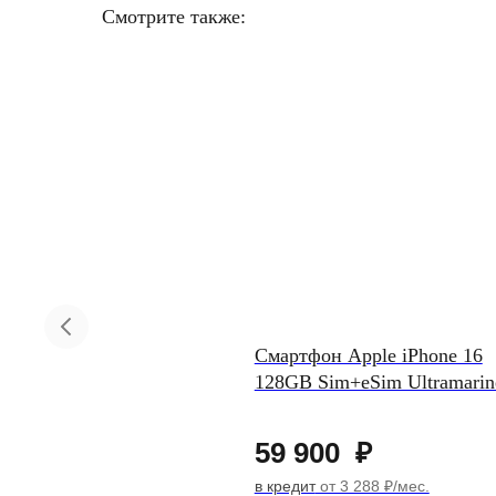
Смотрите также:
мартфон Samsung Galaxy S25
Смартфон Apple iPhone 16
2GB, 512GB Mint
128GB Sim+eSim Ultramarin
67 900
₽
59 900
₽
 кредит
от 3 727 ₽/мес.
в кредит
от 3 288 ₽/мес.