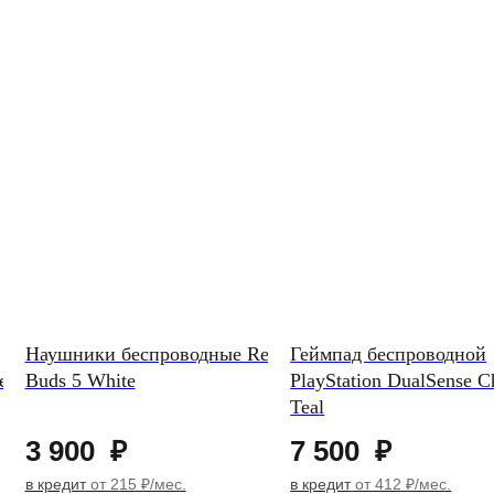
Наушники беспроводные Redmi
Геймпад беспроводной
e
Buds 5 White
PlayStation DualSense 
Teal
3 900
₽
7 500
₽
в кредит
от 215 ₽/мес.
в кредит
от 412 ₽/мес.