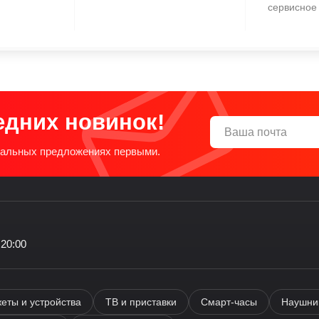
сервисное
едних новинок!
циальных предложениях первыми.
 20:00
еты и устройства
ТВ и приставки
Смарт-часы
Наушник