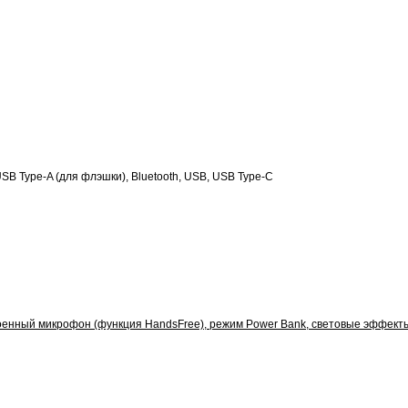
B Type-A (для флэшки), Bluetooth, USB, USB Type-C
оенный микрофон (функция HandsFree), режим Power Bank, световые эффект