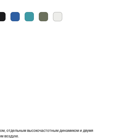
Товары для дома
дом, отдельным высокочастотным динамиком и двумя
м воздухе.