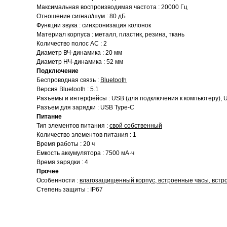
Максимальная воспроизводимая частота : 20000 Гц
Отношение сигнал/шум : 80 дБ
Функции звука : синхронизация колонок
Материал корпуса : металл, пластик, резина, ткань
Количество полос AC : 2
Диаметр ВЧ-динамика : 20 мм
Диаметр НЧ-динамика : 52 мм
Подключение
Беспроводная связь :
Bluetooth
Версия Bluetooth : 5.1
Разъемы и интерфейсы : USB (для подключения к компьютеру), US
Разъем для зарядки : USB Type-C
Питание
Тип элементов питания :
свой собственный
Количество элементов питания : 1
Время работы : 20 ч
Емкость аккумулятора : 7500 мА·ч
Время зарядки : 4
Прочее
Особенности :
влагозащищенный корпус, встроенные часы, встр
Степень защиты : IP67