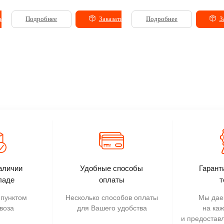
ь
Подробнее
Заказать
Подробнее
З
аличии
Удобные способы
Гарант
ладе
оплаты
т
пунктом
Несколько способов оплаты
Мы дае
воза
для Вашего удобства
на ка
и предостав