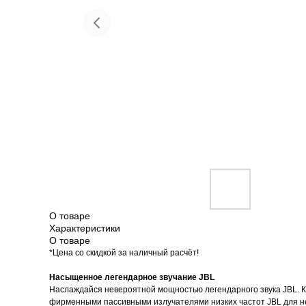
Красота и здоровье
Т
О товаре
Характеристики
О товаре
*Цена со скидкой за наличный расчёт!
Насыщенное легендарное звучание JBL
Наслаждайся невероятной мощностью легендарного звука JBL. 
фирменными пассивными излучателями низких частот JBL для не