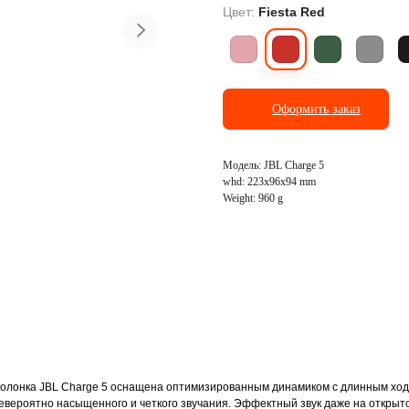
Цвет:
Fiesta Red
ранспорт
Фото и видеосъёмка
Оформить заказ
Модель: JBL Charge 5
whd: 223x96x94 mm
Weight: 960 g
Колонка JBL Charge 5 оснащена оптимизированным динамиком с длинным хо
вероятно насыщенного и четкого звучания. Эффектный звук даже на открыто