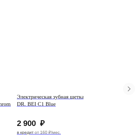
Электрическая зубная щетка
Смартфон Samsung 
Chroma
DR. BEI C1 Blue
12GB, 512GB Mint
2 900
₽
67 900
₽
в кредит
от 160 ₽/мес.
в кредит
от 3 727 ₽/мес