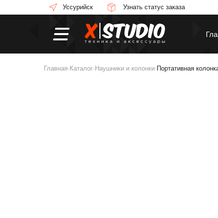
Уссурийск
Узнать статус заказа
Гла
Главная
Каталог
Наушники и колонки
Портативная колонка
›
›
›
Смартфоны
П
Смарт-часы
Н