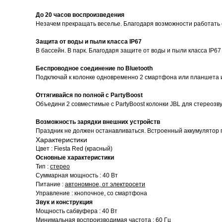
До 20 часов воспроизведения
Незачем прекращать веселье. Благодаря возможности работать о
Защита от воды и пыли класса IP67
В бассейн. В парк. Благодаря защите от воды и пыли класса IP67
Беспроводное соединение по Bluetooth
Подключай к колонке одновременно 2 смартфона или планшета 
Оттягивайся по полной с PartyBoost
Объедини 2 совместимые с PartyBoost колонки JBL для стереозву
Возможность зарядки внешних устройств
Праздник не должен останавливаться. Встроенный аккумулятор 
Характеристики
Цвет : Fiesta Red (красный)
Основные характеристики
Тип :
стерео
Суммарная мощность : 40 Вт
Питание :
автономное, от электросети
Управление : кнопочное, со смартфона
Звук и конструкция
Мощность сабвуфера : 40 Вт
Минимальная воспроизводимая частота : 60 Гц