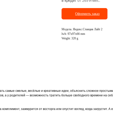
в кредит
от 269 ₽/мес.
Оформить заказ
ранспорт
Фото и видеосъёмка
Модель: Яндекс.Станция Лайт 2
lwh: 97x97x66 mm
Weight: 320 g
мать самые смелые, весёлые и креативные идеи, объяснить сложное простыми
тов, а у родителей — возможность тратить больше свободного времени на себ
а комплимент, зажмурится от восторга или опустит взгляд, когда загрустит. 