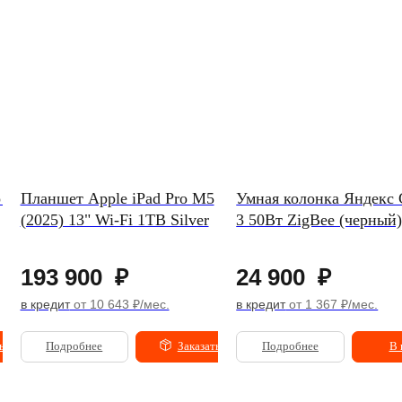
o M4
Планшет Apple iPad Pro M5
Умная колонка Яндекс
(2025) 13" Wi-Fi 1TB Silver
3 50Вт ZigBee (черный
193 900
₽
24 900
₽
в кредит
от 10 643 ₽/мес.
в кредит
от 1 367 ₽/мес.
ь
Подробнее
Заказать
Подробнее
В 