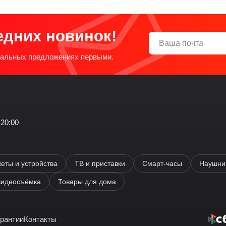
едних новинок!
циальных предложениях первыми.
 20:00
еты и устройства
ТВ и приставки
Смарт-часы
Наушник
видеосъёмка
Товары для дома
арантии
Контакты