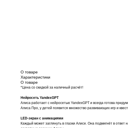
Красота и здоровье
Т
О товаре
Характеристики
О товаре
*Цена со скидкой за наличный расчёт!
Нейросеть YandexGPT
Алиса работает с нейросетью YandexGPT и всегда готова приду
Алиса Про, у детей появится множество развивающих игр и квес
LED-экран с анимациями
Каждый может заглянуть в глазки Алисе. Она подмигнёт в ответ н