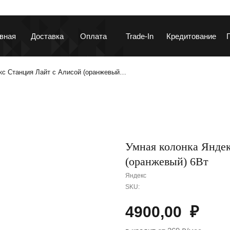
вная
Доставка
Оплата
Trade-In
Кредитование
кс Станция Лайт с Алисой (оранжевый…
ланшеты и ноутбуки
Гаджеты и устройств
Умная колонка Яндек
(оранжевый) 6Вт
Яндекс
SKU:
аушники и колонки
Автотовары
4900,00
₽