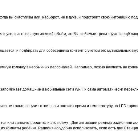
когда вы счастливы или, наоборот, не в духе, и подстроит свою интонацию по
или увеличить её акустический объём, чтобы любимые треки звучали ещё чи
ащается, и подбирать для собеседника контент с учетом его музыкальных вкус
 умную колонку в необычных персонажей. Например, можно наклеить на колонк
 запоминает домашние и мобильные сети Wi-Fi и сама автоматически перекл
лиса не только озвучит ответ, но и покажет время и температуру на LED-экран
ётся или заплачет, родители это поймут. Для активации режима радионяни до
из комнаты ребёнка. Радионяню удобно использовать, если есть две Станции 