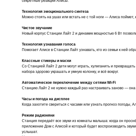
секретные реакции Алисы.
Технология эмоционального синтеза
Можно стоять на ушах или встать не с той ноги — Алиса поймет, 
Чистое звучание
Новый корпус Станции Лайт 2 и динамик мощностью 6 Вт позвол
Технология узнавания голоса
Помогает Алисе в Станции Лайт узнавать, кто из семьи к ней обр
Классные стикеры и маски
Со Станцией Лайт 2 дети могут играть, хулиганить и превращать
набора здорово украшать и умную колонку, и всё вокруг.
Автоматическое переключение между сетями Wi-Fi
Станцию Лайт 2 не нужно каждый раз настраивать заново — она
Часы и погода на дисплее
Когда захотите свериться с часами или узнать прогноз погоды, А
Режим радионяни
Станция передаёт все звуки из комнаты малыша: когда он просн
приложение Дом с Алисой и который будет воспроизводить звуки 
услышат.