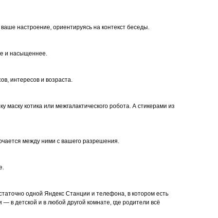
д ваше настроение, ориентируясь на контекст беседы.
ще и насыщеннее.
ов, интересов и возраста.
у маску котика или межгалактического робота. А стикерами из
ючается между ними с вашего разрешения.
е.
статочно одной Яндекс Станции и телефона, в котором есть
— в детской и в любой другой комнате, где родители всё