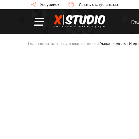
Уссурийск
Узнать статус заказа
Гла
Главная
Каталог
Наушники и колонки
Умная колонка Янде
›
›
›
Смартфоны
П
Смарт-часы
Н