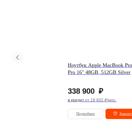
ен Dyson Supersonic R Pro
Ноутбук Apple MacBook Pr
D18 Prussian Blue/Rich Copper
Pro 16" 48GB, 512GB Silver
52 900
₽
338 900
₽
 кредит
от 2 904 ₽/мес.
в кредит
от 18 602 ₽/мес.
Подробнее
Заказать
Подробнее
Заказат