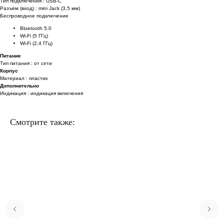
Тип подключения : USB-C
Разъём (вход) : mini Jack (3,5 мм)
Беспроводное подключение
Bluetooth 5.0
Wi-Fi (5 ГГц)
Wi-Fi (2,4 ГГц)
Питание
Тип питания : от сети
Корпус
Материал : пластик
Дополнительно
Индикация : индикация включения
Смотрите также: