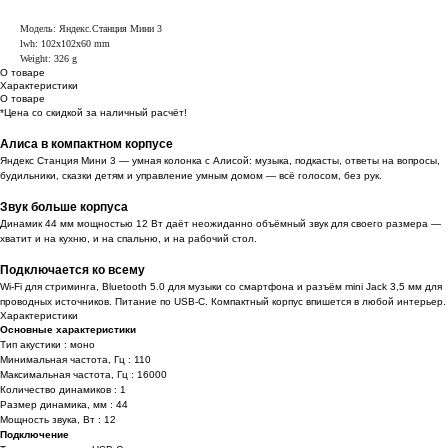
Модель: Яндекс.Станция Мини 3
lwh: 102x102x60 mm
Weight: 326 g
О товаре
Характеристики
О товаре
*Цена со скидкой за наличный расчёт!
Алиса в компактном корпусе
Яндекс Станция Мини 3 — умная колонка с Алисой: музыка, подкасты, ответы на вопросы,
будильники, сказки детям и управление умным домом — всё голосом, без рук.
Звук больше корпуса
Динамик 44 мм мощностью 12 Вт даёт неожиданно объёмный звук для своего размера —
хватит и на кухню, и на спальню, и на рабочий стол.
Подключается ко всему
Wi-Fi для стриминга, Bluetooth 5.0 для музыки со смартфона и разъём mini Jack 3,5 мм для
проводных источников. Питание по USB-C. Компактный корпус впишется в любой интерьер.
Характеристики
Основные характеристики
Тип акустики : моно
Минимальная частота, Гц : 110
Максимальная частота, Гц : 16000
Количество динамиков : 1
Размер динамика, мм : 44
Мощность звука, Вт : 12
Подключение