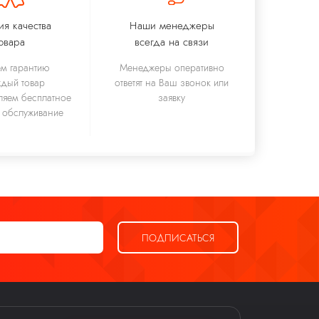
ия качества
Наши менеджеры
овара
всегда на связи
м гарантию
Менеджеры оперативно
ждый товар
ответят на Ваш звонок или
ляем бесплатное
заявку
 обслуживание
ПОДПИСАТЬСЯ
Ева
виртуальный помощник