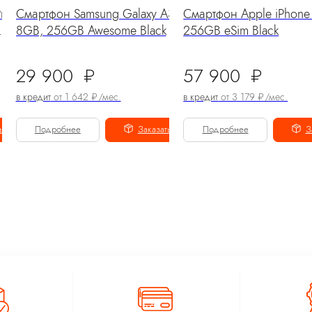
ro
Смартфон Samsung Galaxy A36
Смартфон Apple iPhone
8GB, 256GB Awesome Black
256GB eSim Black
29 900
₽
57 900
₽
в кредит
от 1 642 ₽/мес.
в кредит
от 3 179 ₽/мес.
ь
Подробнее
Заказать
Подробнее
З