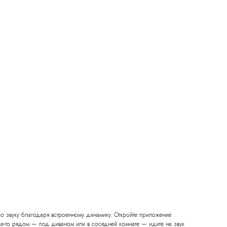
Товары для дома
 по звуку благодаря встроенному динамику. Откройте приложение
где‑то рядом — под диваном или в соседней комнате — идите на звук