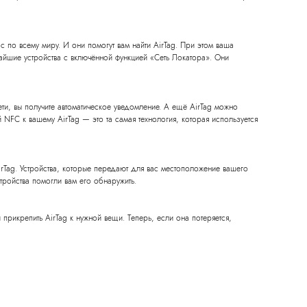
c по всему миру. И они помогут вам найти AirTag. При этом ваша
жайшие устройства с включённой функцией «Сеть Локатора». Они
ети, вы получите автоматическое уведомление. А ещё AirTag можно
NFC к вашему AirTag — это та самая технология, которая используется
irTag. Устройства, которые передают для вас местоположение вашего
тройства помогли вам его обнаружить.
прикрепить AirTag к нужной вещи. Теперь, если она потеряется,