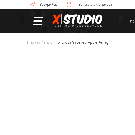
Уссурийск
Узнать статус заказа
Гла
Главная
Каталог
Поисковый трекер Apple AirTag
›
›
Смартфоны
П
Смарт-часы
Н