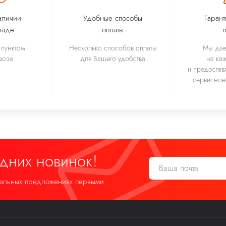
аличии
Удобные способы
Гарант
ладе
оплаты
т
пунктом
Несколько способов оплаты
Мы дае
воза
для Вашего удобства
на ка
и предостав
сервисное
едних новинок!
иальных предложениях первыми.