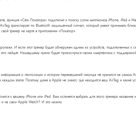
але, функция «Сеть Локатора» подключит к поиску сотни миллионов iPhone, iPad и Ma
 AirTag транслирует по Bluetooth защищённый сигнал, который умеют принимать бли
ь свой трекер на карте в приложении «Локатор».
пропажи. И если этот трекер будет обнаружен одним из уст­ройств, подключенных к с
то его найдёт. Нашедшему нужно будет прикоснуться своим смартфоном с поддержкой 
том информация о геопозиции и истории перемещений никогда не хранится на самом A
каждом этапе. Поэтому даже в Apple не знают, где находится ваш AirTag и какие ус
тся к вашему iPhone или iPad. Вам останется выбрать для этого трекера название и 
щё и на свои Apple Watch? И это можно.