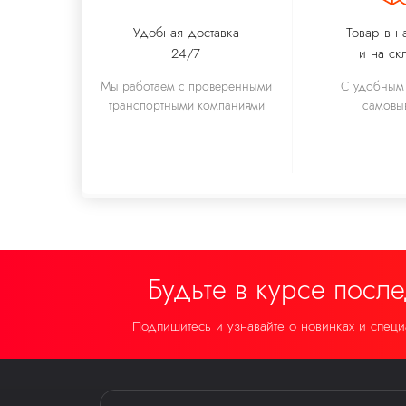
Удобная доставка
Товар в н
24/7
и на ск
Мы работаем с проверенными
С удобным 
транспортными компаниями
самовы
Будьте в курсе посл
Подпишитесь и узнавайте о новинках и спец