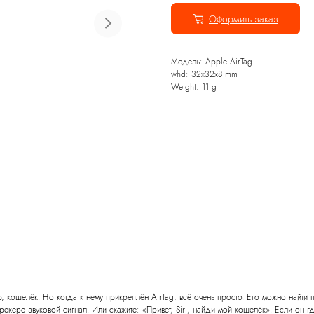
Оформить заказ
ранспорт
Фото и видеосъёмка
Модель: Apple AirTag
whd: 32x32x8 mm
Weight: 11 g
р, кошелёк. Но когда к нему прикреплён AirTag, всё очень просто. Его можно найти
рекере звуковой сигнал. Или скажите: «Привет, Siri, найди мой кошелёк». Если он 