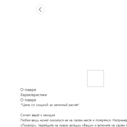
Красота и здоровье
Т
О товаре
Характеристики
О товаре
*Цена со скидкой за наличный расчёт!
Сигнал ведёт к находке
Любая вещь может оказаться не на своём месте и потеряться. Наприме
«Локатор», перейдите на новую вкладку «Вещи» и включите на своём т