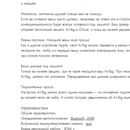
и найдёте.
Миллионы, миллионы друзей спешат вам на помощь
Если вы оставили вещь где-то далеко, например на пляже или в спортз
конфиденциальность будет всегда оставаться под защитой. Ваш трекер
отправят геопозицию вашего AirTag в iCloud, и тогда вы можете увидет
Режим пропажи. Находите вещи ещё проще
Как и другие устройства Apple, свой AirTag можно перевести в режим 
настроить так, чтобы он передал вашу контактную информацию тому, к
при оплате покупок телефоном.
Ваши данные под защитой
Только вы можете увидеть, где на карте находится ваш AirTag. При э
AirTag, делают это анонимно. Передаваемые ими данные шифруются на 
Поразительно просто
Настроить AirTag можно всего одним касанием — он мгновенно подключи
вы можете легко её найти. А хотите получать уведомления об AirTag е
Характеристики
Общие характеристики
Определение местоположения :
Bluetooth, UWB
Встроенный аккумулятор/элемент питания :
есть
Время автономной работы :
8766 ч