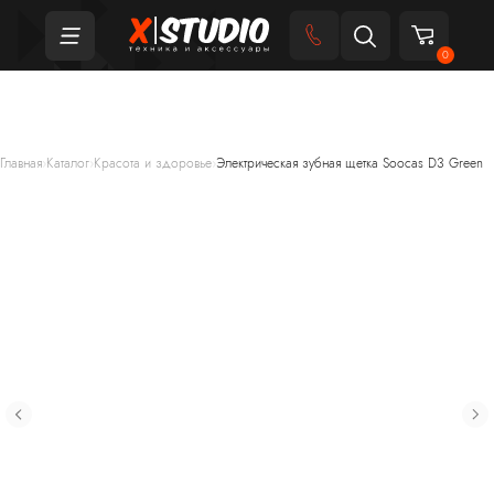
0
Главная
›
Каталог
›
Красота и здоровье
›
Электрическая зубная щетка Soocas D3 Green