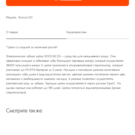
Модель: Soocas D3
О товаре
Характеристики
*Цена со скидкой за наличный расчёт!
Электрическая зубная щётка SOOCAS D3 – средство для ежедневного ухода. Она
эффективно очищает и отбеливает зубы благодаря звуковому мотору, который осуществляет
38400 пульсаций в минуту. К щетке прилагается ультрафиолетовый стерилизатор, который
уничтожает до 99,99% бактерий за 5 минут. Насадки и тончайших щетинок качественно
прочищают зубы даже в труднодоступных местах; цветные щетинки постепенно теряют цвет,
напоминая о необходимости заменить насадку. 4 режима позволяют осуществлять
комплексный уход за зубами. Зарядка щетки осуществляется через разъем Type-C. На
одном заряде она работает до 180 дней. Щетка полностью водонепроницаема (кроме
стерилизатора).
Смотрите также: