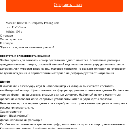
Оформить заказ
Модель: Bcase TITA Temporary Parking Card
lwh: 11x2x3 mm
Weight: 100 g
О товаре
Характеристики
О товаре
*Цена со скидкой за наличный расчёт!
Простота и элегантность решения
Чтобы скрыть иди показать номер достаточно одного нажатия. Компактные размеры,
продуманная конструкция, стильный внешний вид позволят аксессуару дополнить салон
автомобиля и упростят вашу жизнь. Матовое покрытие не создает бликов и не отвлекает
во время вождения, а термостойкий материал не деформируется от нагревания.
Шрифт
В комплекте к аксессуару идут 6 наборов цифр из которых вы сможете составить
необходимый номер. Шрифт напечатан флуоресцирующим оранжевым цветом Pantone на
черном фоне – цифры видны в самых разных условиях. Наборный лоток с магнитным
креплением позволит легко собрать и установить номер внутри карты парковки.
Выполнена карта в черном цвете или в серебристом с оранжевыми цифрами и смотрится
весьма привлекательно.
Характеристики
Цвет : Black (чёрный)
Дополнительная информация
Особенности : магнитное крепление цифр, возможность скрыть номер одним нажатием
Комплектация : корпус, 6 наборов цифр, документация