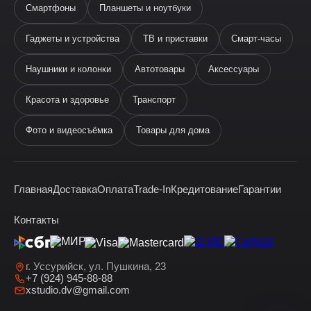
Смартфоны
Планшеты и ноутбуки
Гаджеты и устройства
ТВ и приставки
Смарт-часы
Наушники и колонки
Автотовары
Аксессуары
Ева
виртуальный помощник
Красота и здоровье
Транспорт
Фото и видеосъёмка
Товары для дома
Главная
Доставка
Оплата
Trade-In
Кредитование
Гарантии
Здравствуйте! Я —
виртуальный помощник Ева.
Контакты
г. Уссурийск, ул. Пушкина, 23
+7 (924) 945-88-88
xstudio.dv@gmail.com