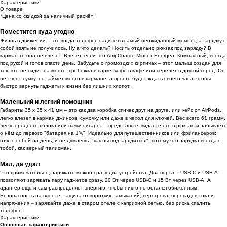
Характеристики
О товаре
*Цена со скидкой за наличный расчёт!
Поместится куда угодно
Жизнь в движении – это когда телефон садится в самый неожиданный момент, а зарядку с
собой взять не получилось. Ну а что делать? Носить отдельно рюкзак под зарядку? В
карман то она не влезет. Влезет, если это AmpCharge Mini от Energea. Компактный, всегда
под рукой и готов спасти день. Забудьте о громоздких кирпичах – этот малыш создан для
тех, кто не сидит на месте: пробежка в парке, кофе в кафе или перелёт в другой город. Он
не тянет сумку, не займёт место в кармане, а просто будет ждать своего часа, чтобы
быстро вернуть гаджеты к жизни без лишних хлопот.
Маленький и легкий помощник
Габариты 35 x 35 x 41 мм – это как два коробка спичек друг на друге, или кейс от AirPods,
легко влезет в карман джинсов, сумочку или даже в чехол для ключей. Вес всего 61 грамм,
легче среднего яблока или пачки сигарет – представьте, кидаете его в рюкзак, и забываете
о нём до первого "батарея на 1%". Идеально для путешественников или фрилансеров:
взял с собой на день, и не думаешь: "как бы подзарядиться", потому что зарядка всегда с
тобой, как верный талисман.
Мал, да удал
Что примечательно, заряжать можно сразу два устройства. Два порта – USB-C и USB-A –
позволяют заряжать пару гаджетов сразу, 20 Вт через USB-C и 15 Вт через USB-A. А
адаптер ещё и сам распределяет энергию, чтобы никто не остался обиженным.
Безопасность на высоте: защита от коротких замыканий, перегрева, перепадов тока и
напряжения – заряжайте даже в старом отеле с капризной сетью, без риска спалить
телефон.
Характеристики
Основные характеристики