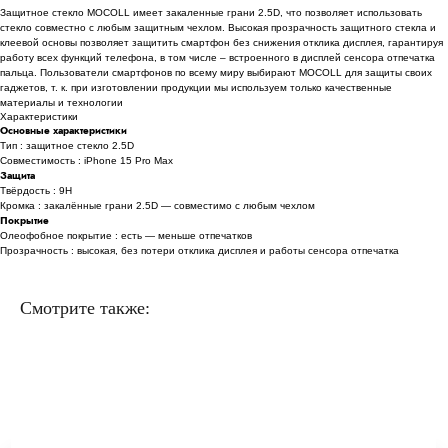
Защитное стекло MOCOLL имеет закаленные грани 2.5D, что позволяет использовать
стекло совместно с любым защитным чехлом. Высокая прозрачность защитного стекла и
клеевой основы позволяет защитить смартфон без снижения отклика дисплея, гарантируя
работу всех функций телефона, в том числе – встроенного в дисплей сенсора отпечатка
пальца. Пользователи смартфонов по всему миру выбирают MOCOLL для защиты своих
гаджетов, т. к. при изготовлении продукции мы используем только качественные
материалы и технологии
Характеристики
Основные характеристики
Тип : защитное стекло 2.5D
Совместимость : iPhone 15 Pro Max
Защита
Твёрдость : 9H
Кромка : закалённые грани 2.5D — совместимо с любым чехлом
Покрытие
Олеофобное покрытие : есть — меньше отпечатков
Прозрачность : высокая, без потери отклика дисплея и работы сенсора отпечатка
Смотрите также: